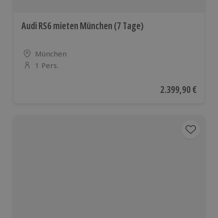
Audi RS6 mieten München (7 Tage)
Standort
München
1 Pers.
Anzahl der Teilnehmer
Aktueller Preis
2.399,90 €