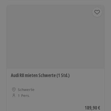
Audi R8 mieten Schwerte (1 Std.)
Standort
Schwerte
1 Pers.
Anzahl der Teilnehmer
Aktueller Preis
189,90 €