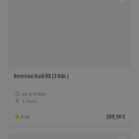
Renntaxi Audi R8 (3 Rdn.)
Standort
an 6 Orten
1 Pers.
Anzahl der Teilnehmer
Aktueller Preis
309,90 €
5
(2)
5 von 5 Sternen basierend auf 2 Bewertungen