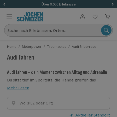
Über 9.000 Erlebnisse
Benutzerkonto
Suche nach Erlebnissen, Orten...
Home
/
Motorpower
/
Traumautos
/
Audi Erlebnisse
Audi fahren
Audi fahren – dein Moment zwischen Alltag und Adrenalin
Du sitzt tief im Sportsitz, die Hände greifen das
Lenkrad, vor dir liegt die Strecke. Ein Druck auf den
Mehr Lesen
Startknopf – und der Motor erwacht. Kein Geräusch,
sondern ein Statement. Genau das bedeutet
Audi
fahren
Wo (PLZ oder Ort)
: Technik, Präzision und pure Performance im
Einklang.
Ob du vom
Audi R8 selber fahren
träumst oder ein
Aktueller Standort