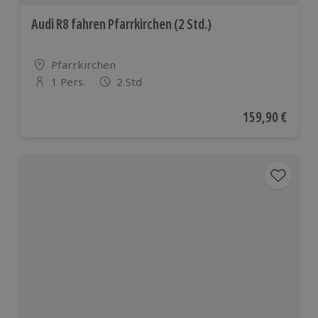
Audi R8 fahren Pfarrkirchen (2 Std.)
Standort
Pfarrkirchen
1 Pers.
2 Std
Anzahl der Teilnehmer
Aktueller Preis
159,90 €