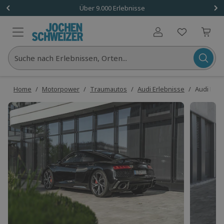
Über 9.000 Erlebnisse
Benutzerkonto
Suche nach Erlebnissen, Orten...
Home
/
Motorpower
/
Traumautos
/
Audi Erlebnisse
/
Audi R8 m