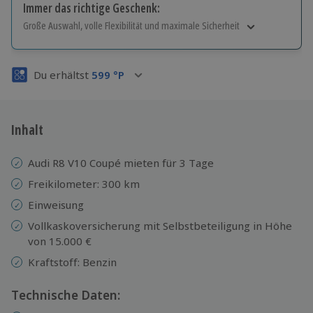
Immer das richtige Geschenk:
Große Auswahl, volle Flexibilität und maximale Sicherheit
Große Auswahl
Über 9.000 Erlebnisse.
Du erhältst
599
°P
Volle Flexibilität
Jeder Gutschein für alle Erlebnisse einlösbar.
Maximale Sicherheit
3 Jahre gültig & verlängerbar.
Inhalt
Audi R8 V10 Coupé mieten für 3 Tage
Freikilometer: 300 km
Einweisung
Vollkaskoversicherung mit Selbstbeteiligung in Höhe
von 15.000 €
Kraftstoff: Benzin
Technische Daten: