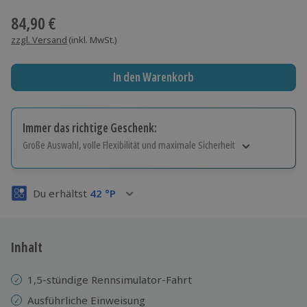
84,90 €
zzgl. Versand
(inkl. MwSt.)
In den Warenkorb
Immer das richtige Geschenk:
Große Auswahl, volle Flexibilität und maximale Sicherheit
Große Auswahl
Über 9.000 Erlebnisse.
Du erhältst
42
°P
Volle Flexibilität
Jeder Gutschein für alle Erlebnisse einlösbar.
Maximale Sicherheit
3 Jahre gültig & verlängerbar.
Inhalt
1,5-stündige Rennsimulator-Fahrt
Ausführliche Einweisung