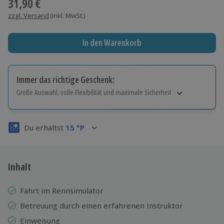
31,90 €
zzgl. Versand
(inkl. MwSt.)
In den Warenkorb
Immer das richtige Geschenk:
Große Auswahl, volle Flexibilität und maximale Sicherheit
Große Auswahl
Über 9.000 Erlebnisse.
Du erhältst
15
°P
Volle Flexibilität
Jeder Gutschein für alle Erlebnisse einlösbar.
Maximale Sicherheit
3 Jahre gültig & verlängerbar.
Inhalt
Fahrt im Rennsimulator
Betreuung durch einen erfahrenen Instruktor
Einweisung