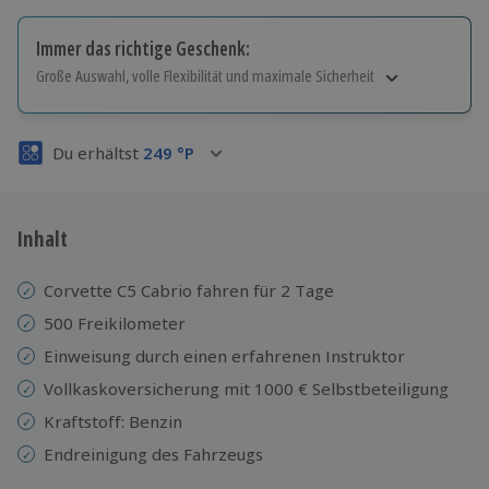
Immer das richtige Geschenk:
Große Auswahl, volle Flexibilität und maximale Sicherheit
Große Auswahl
Über 9.000 Erlebnisse.
Du erhältst
249
°P
Volle Flexibilität
Jeder Gutschein für alle Erlebnisse einlösbar.
Maximale Sicherheit
3 Jahre gültig & verlängerbar.
Inhalt
Corvette C5 Cabrio fahren für 2 Tage
500 Freikilometer
Einweisung durch einen erfahrenen Instruktor
Vollkaskoversicherung mit 1000 € Selbstbeteiligung
Kraftstoff: Benzin
Endreinigung des Fahrzeugs