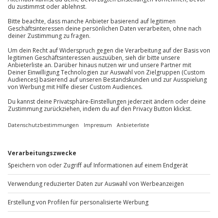
Kontakt & FAQ
Kein Alkohol-/Drogeneinfluss
Gültiger Führerschein der Klasse B (2 Jahre in
Besitz)
Jochen Schweizer
GmbH
Kaution: 500 € (in bar/Kreditkarte/EC-Karte)
Mühldorfstraße 8
Unterschriebener Haftungsausschluss
81671
München
Du erreichst uns telefonisch zu folgenden Zeiten,
Ausrüstung & Kleidung
außer an bundesweiten Feiertagen:
Mitzubringen: Führerschein,
Mo-Fr: 8-20 Uhr | Sa: 10-16 Uhr
Personalausweis/Reisepass
Teilnehmer
Du möchtest als Firma bestellen?
Gutschein gültig für 1 Person
Sichere Dir attraktive Firmenkunden Vorteile.
+49 89 / 60 60 89 700
Mo-Fr: 9-17 Uhr
b2b@jochen-schweizer.de