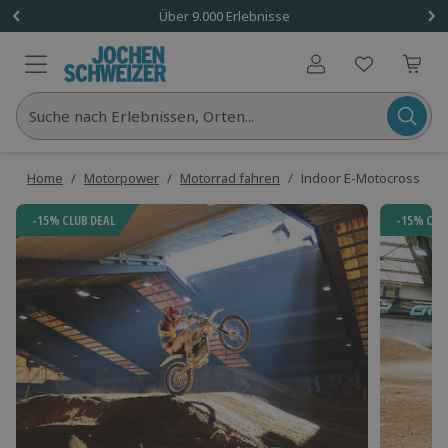
Über 9.000 Erlebnisse
Benutzerkonto
Suche nach Erlebnissen, Orten...
Home
/
Motorpower
/
Motorrad fahren
/
Indoor E-Motocross Rhe
-15% CLUB DEAL
-15% CLU