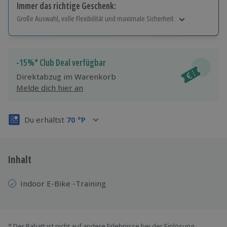
Immer das richtige Geschenk:
Große Auswahl, volle Flexibilität und maximale Sicherheit
Große Auswahl
Über 9.000 Erlebnisse.
Volle Flexibilität
-15%* Club Deal verfügbar
Jeder Gutschein für alle Erlebnisse einlösbar.
Direktabzug im Warenkorb
Maximale Sicherheit
Melde dich hier an
3 Jahre gültig & verlängerbar.
Du erhältst
70
°P
Inhalt
Indoor E-Bike -Training
* Der Rabatt ist nicht auf andere Erlebnisse bei der Einlösung