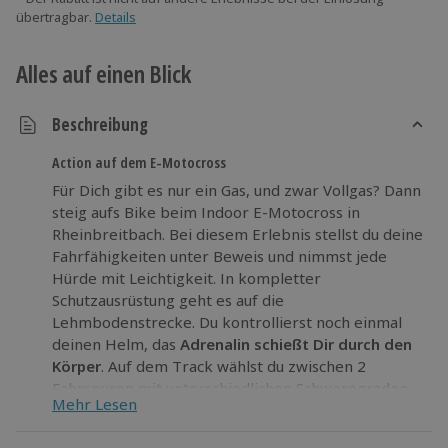
übertragbar.
Details
Alles auf einen Blick
Beschreibung
Action auf dem E-Motocross
Für Dich gibt es nur ein Gas, und zwar Vollgas? Dann
steig aufs Bike beim Indoor E-Motocross in
Rheinbreitbach. Bei diesem Erlebnis stellst du deine
Fahrfähigkeiten unter Beweis und nimmst jede
Hürde mit Leichtigkeit. In kompletter
Schutzausrüstung geht es auf die
Lehmbodenstrecke. Du kontrollierst noch einmal
deinen Helm, das
Adrenalin schießt Dir durch den
Körper
. Auf dem Track wählst du zwischen 2
Fahrspuren mit unterschiedlichen Schweregraden.
Mehr Lesen
Unter dir die KTM Freeride E, vor dir die volle
Ladung Fahraction.