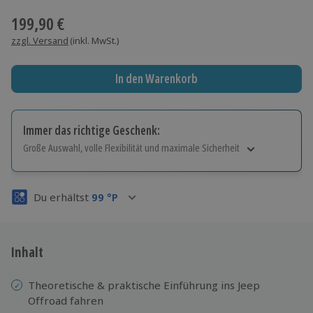
199,90 €
zzgl. Versand
(inkl. MwSt.)
In den Warenkorb
Immer das richtige Geschenk:
Große Auswahl, volle Flexibilität und maximale Sicherheit
Große Auswahl
Über 9.000 Erlebnisse.
Du erhältst
99
°P
Volle Flexibilität
Jeder Gutschein für alle Erlebnisse einlösbar.
Maximale Sicherheit
3 Jahre gültig & verlängerbar.
Inhalt
Theoretische & praktische Einführung ins Jeep
Offroad fahren