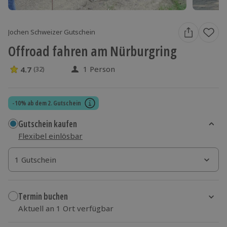
Jochen Schweizer Gutschein
Offroad fahren am Nürburgring
1 Person
4.7
(32)
4.7 Sterne von 5 aus 32 Bewertungen
-10% ab dem 2. Gutschein
Gutschein kaufen
Flexibel einlösbar
1 Gutschein
1 Gutschein
1 Gutschein
Termin buchen
Aktuell an 1 Ort verfügbar
Wähle im nächsten Schritt einen Termin aus