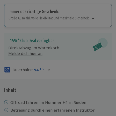
Immer das richtige Geschenk:
Große Auswahl, volle Flexibilität und maximale Sicherheit
Große Auswahl
Über 9.000 Erlebnisse.
Volle Flexibilität
-15%* Club Deal verfügbar
Jeder Gutschein für alle Erlebnisse einlösbar.
Direktabzug im Warenkorb
Maximale Sicherheit
Melde dich hier an
3 Jahre gültig & verlängerbar.
Du erhältst
94
°P
Inhalt
Offroad fahren im Hummer H1 in Rieden
Betreuung durch einen erfahrenen Instruktor