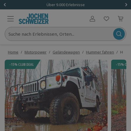
Über 9.000 Erlebnisse
Benutzerkonto
Suche nach Erlebnissen, Orten...
Home
/
Motorpower
/
Geländewagen
/
Hummer fahren
/
Humme
-15% CLUB DEAL
-15% CLU