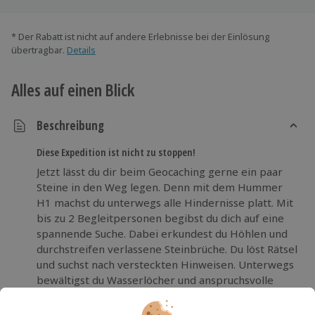
* Der Rabatt ist nicht auf andere Erlebnisse bei der Einlösung
übertragbar.
Details
Alles auf einen Blick
Beschreibung
Diese Expedition ist nicht zu stoppen!
Jetzt lässt du dir beim Geocaching gerne ein paar
Steine in den Weg legen. Denn mit dem Hummer
H1 machst du unterwegs alle Hindernisse platt. Mit
bis zu 2 Begleitpersonen begibst du dich auf eine
spannende Suche. Dabei erkundest du Höhlen und
durchstreifen verlassene Steinbrüche. Du löst Rätsel
und suchst nach versteckten Hinweisen. Unterwegs
bewältigst du Wasserlöcher und anspruchsvolle
Geländepassagen. Dabei begleitet dich ein
erfahrener Tourguide, der dir bei Bedarf auch mal