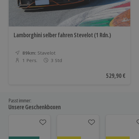
Lamborghini selber fahren Stevelot (1 Rdn.)
89km:
Entfernung
Standort
Stavelot
1 Pers.
3 Std
Anzahl der Teilnehmer
Aktueller Preis
529,90 €
Passt immer:
Unsere Geschenkboxen