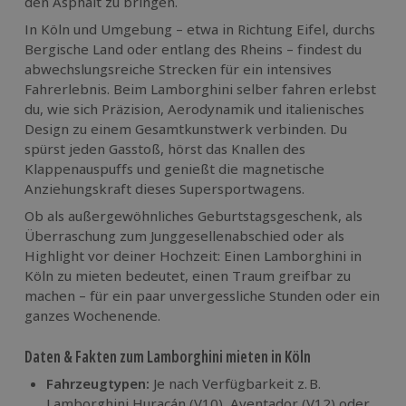
den Asphalt zu bringen.
In Köln und Umgebung – etwa in Richtung Eifel, durchs
Bergische Land oder entlang des Rheins – findest du
abwechslungsreiche Strecken für ein intensives
Fahrerlebnis. Beim Lamborghini selber fahren erlebst
du, wie sich Präzision, Aerodynamik und italienisches
Design zu einem Gesamtkunstwerk verbinden. Du
spürst jeden Gasstoß, hörst das Knallen des
Klappenauspuffs und genießt die magnetische
Anziehungskraft dieses Supersportwagens.
Ob als außergewöhnliches Geburtstagsgeschenk, als
Überraschung zum Junggesellenabschied oder als
Highlight vor deiner Hochzeit: Einen Lamborghini in
Köln zu mieten bedeutet, einen Traum greifbar zu
machen – für ein paar unvergessliche Stunden oder ein
ganzes Wochenende.
Daten & Fakten zum Lamborghini mieten in Köln
Fahrzeugtypen:
Je nach Verfügbarkeit z. B.
Lamborghini Huracán (V10), Aventador (V12) oder