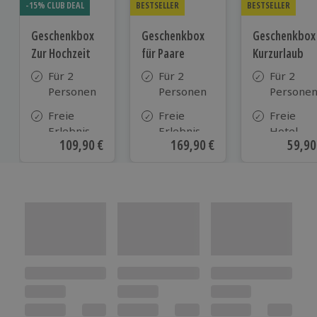
-15% CLUB DEAL
BESTSELLER
BESTSELLER
Geschenkbox
Geschenkbox
Geschenkbox
Zur Hochzeit
für Paare
Kurzurlaub
Für 2
Für 2
Für 2
Personen
Personen
Persone
Freie
Freie
Freie
Erlebnis-
Erlebnis-
Hotel-
Aktueller Preis
109,90 €
Aktueller Preis
169,90 €
Aktue
59,90
Auswahl
Auswahl
Auswahl
an ca.
an ca. 860
aus ca. 5
610 Orten
Orten
Hotels in
Deutschl
Österrei
und viele
weiteren
europäis
Ländern