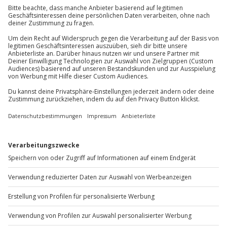
FAQ – Lamborghini mieten Köln
Was kostet es, einen Lamborghini in Köln zu mieten?
Die Kosten variieren je nach Modell, Dauer und
Erlebnisart. Den aktuellen Preis findest du direkt beim
jeweiligen Angebot auf jochen-schweizer.de.
Wie teuer ist ein Lamborghini für einen Tag in Köln?
Eine Tagesmiete ist je nach Fahrzeugmodell und
Verfügbarkeit möglich. Die genauen Konditionen
werden transparent auf der jeweiligen Erlebnis-Seite
dargestellt.
Welchen Lamborghini kann man in Köln mieten?
Je nach Angebot stehen Modelle wie Huracán,
Aventador oder Urus zur Verfügung. Die konkrete
Modellvariante ist in der jeweiligen Beschreibung
genannt.
Wie alt muss man sein, um einen Lamborghini in Köln
zu mieten?
Ein Mindestalter sowie eine bestimmte Fahrpraxis