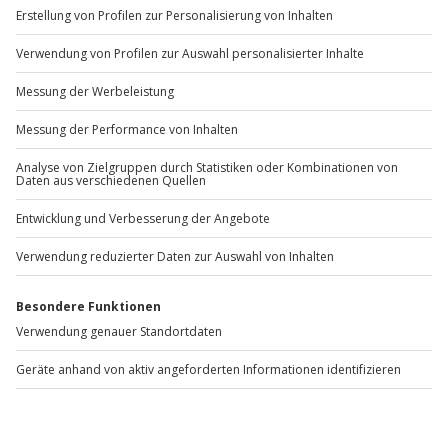
sind Voraussetzung. Die konkreten Anforderungen
findest du in den Teilnahmebedingungen des
jeweiligen Erlebnisses.
Welchen Führerschein braucht man zum Lamborghini
fahren in Köln?
Du benötigst einen gültigen Führerschein der Klasse B.
Gibt es eine Stundenmiete für einen Lamborghini in
Köln?
Ja, viele Erlebnisse sind als Stunden- oder
Kurzzeitmiete konzipiert. Details zur Dauer sind im
jeweiligen Angebot angegeben.
Kann man einen Lamborghini in Köln als Geschenk
buchen?
Ja, das Erlebnis ist als Gutschein erhältlich und eignet
sich ideal als außergewöhnliche Geschenkidee.
Ist Lamborghini fahren in Köln auch für Hochzeiten
möglich?
Je nach Angebot kannst du einen Lamborghini als
Hochzeits-Highlight oder Fotomotiv buchen.