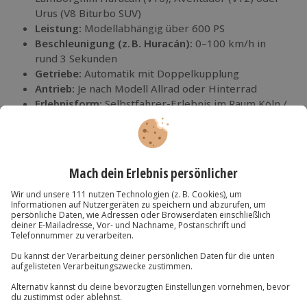
Urus (V8 Biturbo SUV)
Leistung:
Modellabhängig über 600 PS
Beschleunigung (z. B. Huracán):
0–100 km/h in
rund 3 Sekunden
Getriebe:
Automatik mit Doppelkupplung
Antrieb:
Je nach Modell Allrad oder Hinterrad
Erlebnisform:
Selbstfahrer-Erlebnis im Raum Köln /
NRW
Dauer:
Stundenmiete, Tagesmiete oder
Wochenende – abhängig vom gebuchten Erlebnis
Voraussetzungen:
Gültiger Führerschein Klasse B,
Mindestalter und Fahrpraxis gemäß
Gutscheinbedingungen
Anlässe:
Geburtstag, Hochzeit, Geschenkidee,
Jubiläum, Junggesellenabschied
Region:
Köln und Nordrhein-Westfalen
Verbindliche Details wie Kilometerbegrenzung, Kaution oder
exakte Modellvarianten findest du direkt beim jeweiligen
Erlebnis auf jochen-schweizer.de.