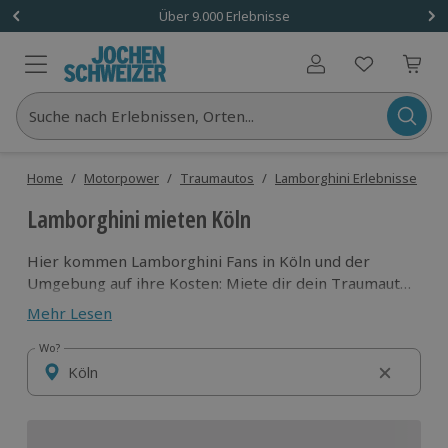
Über 9.000 Erlebnisse
Benutzerkonto
Suche nach Erlebnissen, Orten...
Home
/
Motorpower
/
Traumautos
/
Lamborghini Erlebnisse
/
L
Lamborghini mieten Köln
Hier kommen Lamborghini Fans in Köln und der
Umgebung auf ihre Kosten: Miete dir dein Traumauto
und erlebe die unfassbare Power der Lambos auf den
Mehr Lesen
Straßen am Rhein. Ob Lamborghini Huracán fahren
oder Rennstreckentraining - hier findest du unsere
Wo?
Wo?
besten Angebote für die Domstadt und die ganze
Region um Köln.