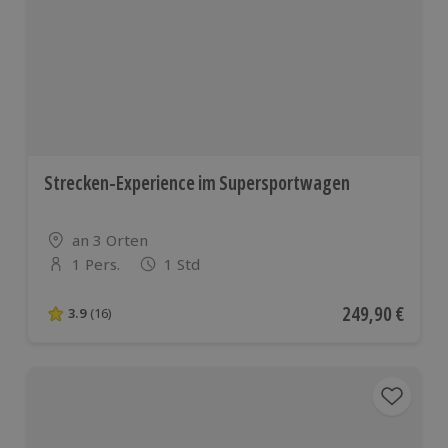
europäischen
Ländern
Strecken-Experience im Supersportwagen
Standort
an 3 Orten
1 Pers.
1 Std
Anzahl der Teilnehmer
Aktueller Preis
249,90 €
3.9
(16)
3.9 von 5 Sternen basierend auf 16 Bewertungen