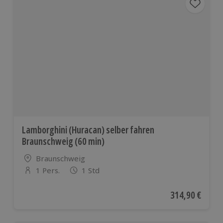
Lamborghini (Huracan) selber fahren
Braunschweig (60 min)
Standort
Braunschweig
1 Pers.
1 Std
Anzahl der Teilnehmer
Aktueller Preis
314,90 €