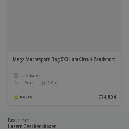
Mega Motorsport-Tag XXXL am Circuit Zandvoort
Standort
Zandvoort
1 Pers.
8 Std
Anzahl der Teilnehmer
Aktueller Preis
774,90 €
4.8
(11)
4.8 von 5 Sternen basierend auf 11 Bewertungen
Passt immer:
Unsere Geschenkboxen