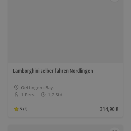
Lamborghini selber fahren Nördlingen
Standort
Oettingen i.Bay.
1 Pers.
1,2 Std
Anzahl der Teilnehmer
Aktueller Preis
314,90 €
5
(3)
5 von 5 Sternen basierend auf 3 Bewertungen