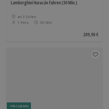
Lamborghini Huracán fahren (30 Min.)
Standort
an 3 Orten
1 Pers.
30 Min
Anzahl der Teilnehmer
Aktueller Preis
209,90 €
-15% CLUB DEAL