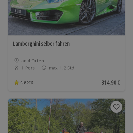
Lamborghini selber fahren
Standort
an 4 Orten
1 Pers.
max. 1,2 Std
Anzahl der Teilnehmer
Aktueller Preis
314,90 €
4.9
(41)
4.9 von 5 Sternen basierend auf 41 Bewertungen