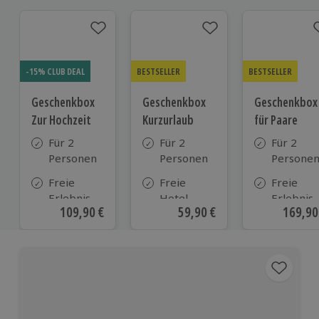
-15% CLUB DEAL
BESTSELLER
BESTSELLER
Geschenkbox
Geschenkbox
Geschenkbox
Zur Hochzeit
Kurzurlaub
für Paare
Für 2
Für 2
Für 2
Personen
Personen
Persone
Freie
Freie
Freie
Erlebnis-
Hotel-
Erlebnis-
Aktueller Preis
109,90 €
Aktueller Preis
59,90 €
Aktuell
169,90
Auswahl
Auswahl
Auswahl
an ca.
aus ca. 500
an ca. 86
610 Orten
Hotels in
Orten
Deutschland,
Österreich
und vielen
weiteren