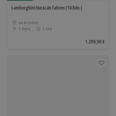
Lamborghini Huracán fahren (10 Rdn.)
Standort
an 6 Orten
1 Pers.
1 Std
Anzahl der Teilnehmer
Aktueller Preis
1.299,90 €