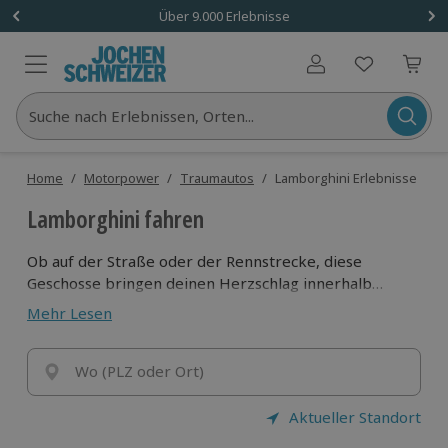
Über 9.000 Erlebnisse
Benutzerkonto
Suche nach Erlebnissen, Orten...
Home
/
Motorpower
/
Traumautos
/
Lamborghini Erlebnisse
Lamborghini fahren
Ob auf der Straße oder der Rennstrecke, diese
Geschosse bringen deinen Herzschlag innerhalb
weniger Sekunden auf die maximale Drehzahl. Denn
Mehr Lesen
wenn der Motor des Kampfstiers grölt und der
Sportwagen mit über 500PS über den Teer fegt,
spürst du die pure Leidenschaft eines echten
Wo (PLZ oder Ort)
Italieners.
Aktueller Standort