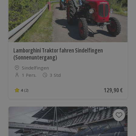
Lamborghini Traktor fahren Sindelfingen
(Sonnenuntergang)
Standort
Sindelfingen
1 Pers.
3 Std
Anzahl der Teilnehmer
Aktueller Preis
129,90 €
4
(2)
4 von 5 Sternen basierend auf 2 Bewertungen