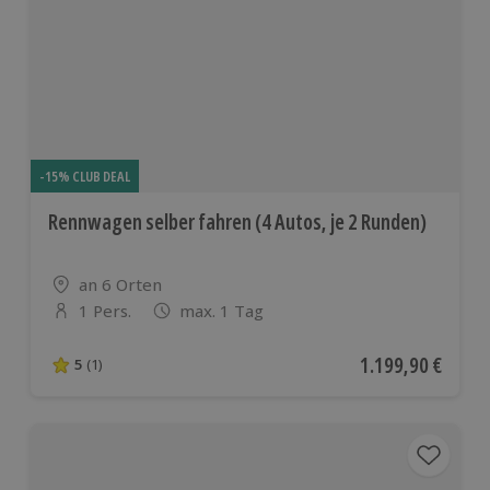
-15% CLUB DEAL
Rennwagen selber fahren (4 Autos, je 2 Runden)
Standort
an 6 Orten
1 Pers.
max. 1 Tag
Anzahl der Teilnehmer
Aktueller Preis
1.199,90 €
5
(1)
5 von 5 Sternen basierend auf 1 Bewertungen