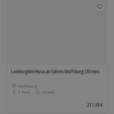
Lamborghini Huracan fahren Wolfsburg (30 min)
Standort
Wolfsburg
1 Pers.
30 Min
Anzahl der Teilnehmer
Aktueller Preis
217,90 €