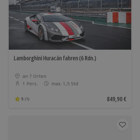
Lamborghini Huracán fahren (6 Rdn.)
Standort
an 7 Orten
1 Pers.
max. 1,5 Std
Anzahl der Teilnehmer
Aktueller Preis
849,90 €
5
(1)
5 von 5 Sternen basierend auf 1 Bewertungen