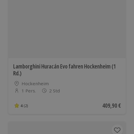
Lamborghini Huracán Evo fahren Hockenheim (1
Rd.)
Standort
Hockenheim
1 Pers.
2 Std
Anzahl der Teilnehmer
Aktueller Preis
409,90 €
4
(2)
4 von 5 Sternen basierend auf 2 Bewertungen