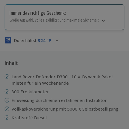
Immer das richtige Geschenk:
Große Auswahl, volle Flexibilität und maximale Sicherheit
Große Auswahl
Über 9.000 Erlebnisse.
Du erhältst
324
°P
Volle Flexibilität
Jeder Gutschein für alle Erlebnisse einlösbar.
Maximale Sicherheit
3 Jahre gültig & verlängerbar.
Inhalt
Land Rover Defender D300 110 X-Dynamik Paket
mieten für ein Wochenende
300 Freikilometer
Einweisung durch einen erfahrenen Instruktor
Vollkaskoversicherung mit 5000 € Selbstbeteiligung
Kraftstoff: Diesel