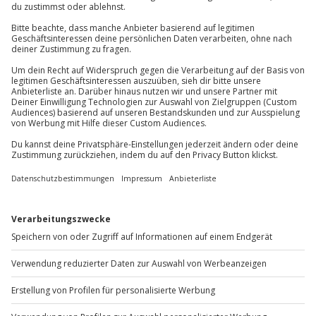
Kontakt & FAQ
Teilnahme für Personen mit Handicap nach
Absprache mit dem Veranstalter möglich
Kein Alkohol-/Drogeneinfluss
Jochen Schweizer
GmbH
Gültiger Führerschein der Klasse B (5 Jahre in
Mühldorfstraße 8
Besitz)
81671
München
Kaution: 5000 € (in bar/Kreditkarte/EC-Karte)
Unterschriebener Haftungsausschluss
Du erreichst uns telefonisch zu folgenden Zeiten,
außer an bundesweiten Feiertagen:
Ausrüstung & Kleidung
Mo-Fr: 8-20 Uhr | Sa: 10-16 Uhr
Mitzubringen: Führerschein,
Personalausweis/Reisepass
Du möchtest als Firma bestellen?
Teilnehmer
Sichere Dir attraktive Firmenkunden Vorteile.
Gutschein gültig für 1 Person
+49 89 / 60 60 89 700
Mo-Fr: 9-17 Uhr
b2b@jochen-schweizer.de