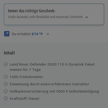
Immer das richtige Geschenk:
Große Auswahl, volle Flexibilität und maximale Sicherheit
Große Auswahl
Über 9.000 Erlebnisse.
Du erhältst
874
°P
Volle Flexibilität
Jeder Gutschein für alle Erlebnisse einlösbar.
Maximale Sicherheit
3 Jahre gültig & verlängerbar.
Inhalt
Land Rover Defender D300 110 X-Dynamik Paket
mieten für 7 Tage
1000 Freikilometer
Einweisung durch einen erfahrenen Instruktor
Vollkaskoversicherung mit 5000 € Selbstbeteiligung
Kraftstoff: Diesel