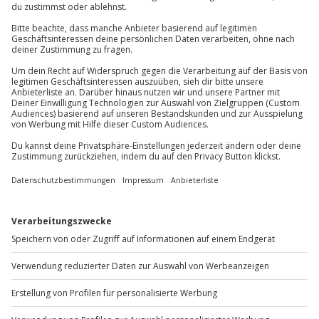
Kontakt & FAQ
Teilnahme für Personen mit Handicap nach
Absprache mit dem Veranstalter möglich
Kein Alkohol-/Drogeneinfluss
Jochen Schweizer
GmbH
Gültiger Führerschein der Klasse B (5 Jahre in
Mühldorfstraße 8
Besitz)
81671
München
Kaution: 5000 € (in bar/Kreditkarte/EC-Karte)
Unterschriebener Haftungsausschluss
Du erreichst uns telefonisch zu folgenden Zeiten,
außer an bundesweiten Feiertagen:
Ausrüstung & Kleidung
Mo-Fr: 8-20 Uhr | Sa: 10-16 Uhr
Mitzubringen: Führerschein,
Personalausweis/Reisepass
Du möchtest als Firma bestellen?
Teilnehmer
Sichere Dir attraktive Firmenkunden Vorteile.
Gutschein gültig für 1 Person
+49 89 / 60 60 89 700
Mo-Fr: 9-17 Uhr
b2b@jochen-schweizer.de