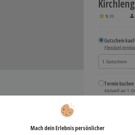
Kirchleng
5
(3)
5 Sterne von 5 
Gutschein kauf
Flexibel einlö
1 Gutschein
1 Gutschein
1 Gutschein
Termin buchen
Aktuell an 1 O
Wähle im nächs
rchlengern
79,90 €
att
zzgl. Versand
(inkl.