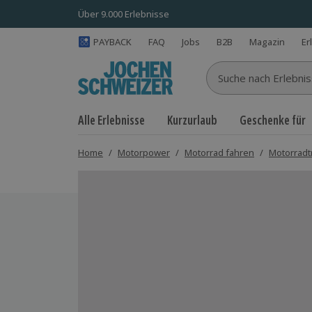
Über 9.000 Erlebnisse
PAYBACK
FAQ
Jobs
B2B
Magazin
Er
Suche nach Erlebnisse
Alle Erlebnisse
Kurzurlaub
Geschenke für
Home
/
Motorpower
/
Motorrad fahren
/
Motorradt
Bild 1 von 3