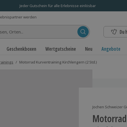
Jeder Gutschein für alle Erlebnisse einlösbar
lebnispartner werden
Du 
n...
Geschenkboxen
Wertgutscheine
Neu
Angebote
rainings
/
Motorrad Kurventraining Kirchlengern (2 Std.)
Jochen Schweizer G
Motorrad