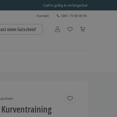
3 Jahre gültig & verlängerbar
Kontakt
089 / 70 80 90 90
hast einen Gutschein?
Benutzerkonto
utschein
 Kurventraining