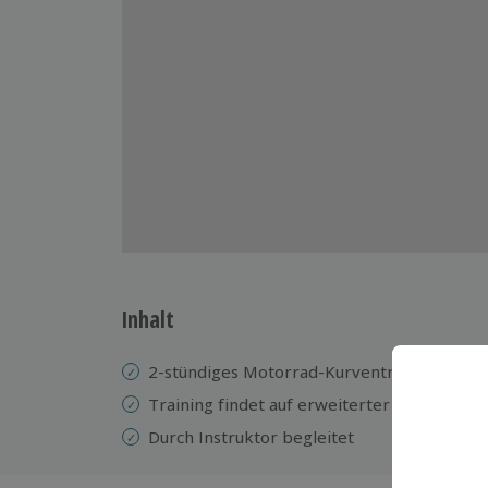
Inhalt
2-stündiges Motorrad-Kurventraining in Ki
Training findet auf erweiterter Kartbahn st
Durch Instruktor begleitet