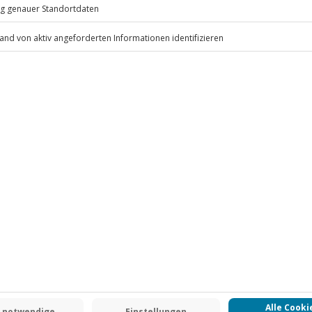
idung und dein eigenes Motorrad
.
Fr: 9-17 Uhr
www.b2b.jochen-schweizer.de/
0,00 € pro Person an. Die Kosten
 CLUB DEAL
-15% CLUB DEAL