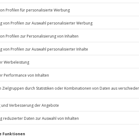
Listenansicht
Terminen verfügbar.
© OpenStreetMaps
icht
rfassung
1, A2 oder AM
usses vor Ort
Jochen Schweizer
GmbH
Mühldorfstraße 8
s Erlebnis verschoben.
81671
München
eiten, außer an bundesweiten