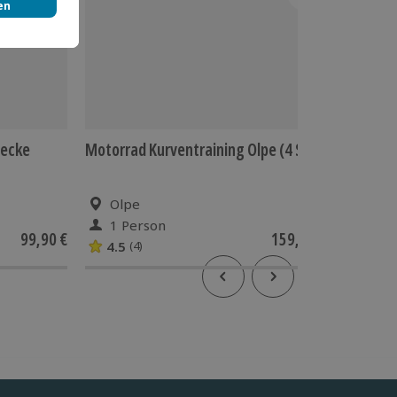
becke
Motorrad Kurventraining Olpe (4 Std.)
Motorrad
Olpe
Ilz
1 Person
1 Pe
99,90 €
159,90 €
4.5
(4)