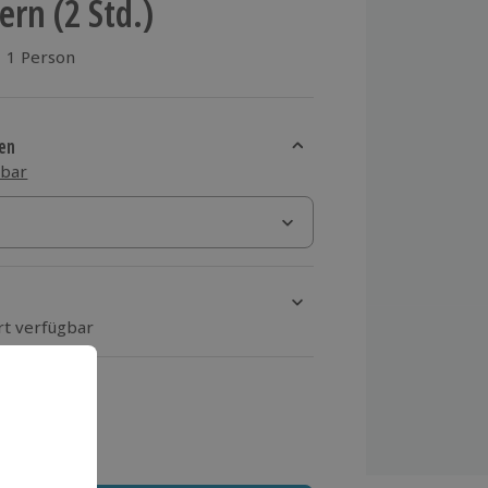
ern (2 Std.)
1 Person
aus 3 Bewertungen
en
sbar
rt verfügbar
ten Schritt einen Termin aus
 MwSt.)