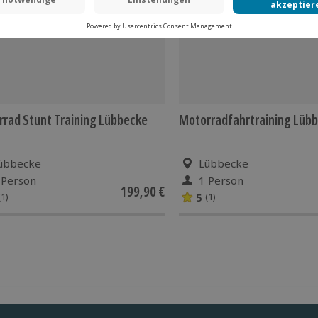
rad Stunt Training Lübbecke
Motorradfahrtraining Lüb
übbecke
Lübbecke
 Person
1 Person
199,90 €
5
(1)
(1)