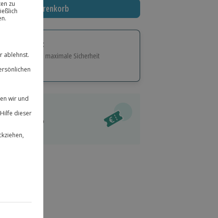
In den Warenkorb
tige Geschenk:
e Flexibilität und maximale Sicherheit
hl
bnisse.
ität
l verfügbar
 für alle Erlebnisse einlösbar.
im Warenkorb
herheit
r an
& verlängerbar.
39
°P