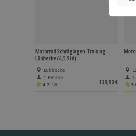
Motorrad Schräglagen-Training
Motor
Lübbecke (4,5 Std)
Lübbecke
L
1 Person
1
139,90 €
4.7
5
(10)