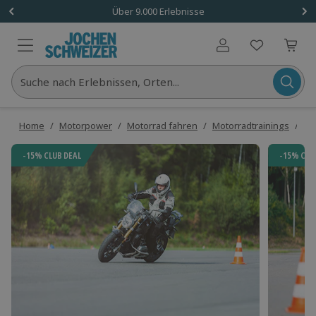
Über 9.000 Erlebnisse
Benutzerkonto
Suche nach Erlebnissen, Orten...
Home
/
Motorpower
/
Motorrad fahren
/
Motorradtrainings
/
Mo
-15% CLUB DEAL
-15% CLU