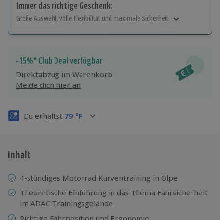
Immer das richtige Geschenk:
Große Auswahl, volle Flexibilität und maximale Sicherheit
Große Auswahl
Über 9.000 Erlebnisse.
Volle Flexibilität
-15%* Club Deal verfügbar
Jeder Gutschein für alle Erlebnisse einlösbar.
Direktabzug im Warenkorb
Maximale Sicherheit
Melde dich hier an
3 Jahre gültig & verlängerbar.
Du erhältst
79
°P
Inhalt
4-stündiges Motorrad Kurventraining in Olpe
Theoretische Einführung in das Thema Fahrsicherheit
im ADAC Trainingsgelände
Richtige Fahrposition und Ergonomie