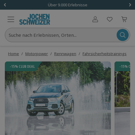
Über 9.000 Erlebnisse
Benutzerkonto
Suche nach Erlebnissen, Orten...
Home
/
Motorpower
/
Rennwagen
/
Fahrsicherheitstrainings
/
P
-15% CLUB DEAL
-15% CLU