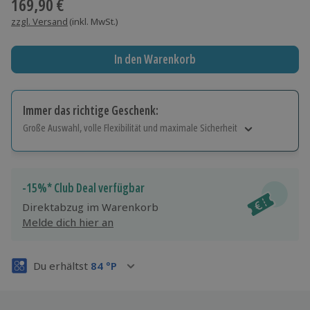
169,90 €
zzgl. Versand
(inkl. MwSt.)
In den Warenkorb
Immer das richtige Geschenk:
Große Auswahl, volle Flexibilität und maximale Sicherheit
Große Auswahl
Über 9.000 Erlebnisse.
Volle Flexibilität
-15%* Club Deal verfügbar
Jeder Gutschein für alle Erlebnisse einlösbar.
Direktabzug im Warenkorb
Maximale Sicherheit
Melde dich hier an
3 Jahre gültig & verlängerbar.
Du erhältst
84
°P