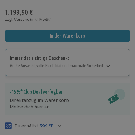
Wähle im nächsten Schritt Ort und Termin aus
1.199,90 €
zzgl. Versand
(inkl. MwSt.)
In den Warenkorb
Immer das richtige Geschenk:
Große Auswahl, volle Flexibilität und maximale Sicherheit
Große Auswahl
Über 9.000 Erlebnisse.
Volle Flexibilität
-15%* Club Deal verfügbar
Jeder Gutschein für alle Erlebnisse einlösbar.
Direktabzug im Warenkorb
Maximale Sicherheit
Melde dich hier an
3 Jahre gültig & verlängerbar.
Du erhältst
599
°P