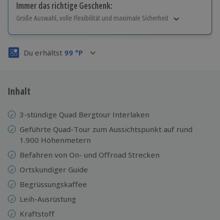
Immer das richtige Geschenk:
Große Auswahl, volle Flexibilität und maximale Sicherheit
Große Auswahl
Über 9.000 Erlebnisse.
Du erhältst
99
°P
Volle Flexibilität
Jeder Gutschein für alle Erlebnisse einlösbar.
Maximale Sicherheit
3 Jahre gültig & verlängerbar.
Inhalt
3-stündige Quad Bergtour Interlaken
Geführte Quad-Tour zum Aussichtspunkt auf rund
1.900 Höhenmetern
Befahren von On- und Offroad Strecken
Ortskundiger Guide
Begrüssungskaffee
Leih-Ausrüstung
Kraftstoff