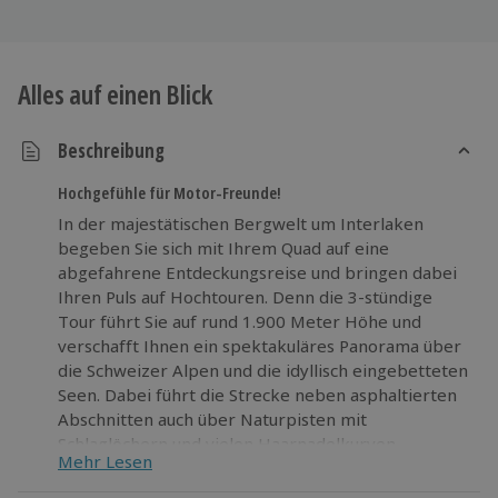
Alles auf einen Blick
Beschreibung
Hochgefühle für Motor-Freunde!
In der majestätischen Bergwelt um Interlaken
begeben Sie sich mit Ihrem Quad auf eine
abgefahrene Entdeckungsreise und bringen dabei
Ihren Puls auf Hochtouren. Denn die 3-stündige
Tour führt Sie auf rund 1.900 Meter Höhe und
verschafft Ihnen ein spektakuläres Panorama über
die Schweizer Alpen und die idyllisch eingebetteten
Seen. Dabei führt die Strecke neben asphaltierten
Abschnitten auch über Naturpisten mit
Schlaglöchern und vielen Haarnadelkurven.
Mehr Lesen
Kommen Sie bei der Quad Tour so richtig in Fahrt