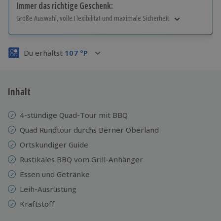
Immer das richtige Geschenk:
Große Auswahl, volle Flexibilität und maximale Sicherheit
Große Auswahl
Über 9.000 Erlebnisse.
Du erhältst
107
°P
Volle Flexibilität
Jeder Gutschein für alle Erlebnisse einlösbar.
Maximale Sicherheit
3 Jahre gültig & verlängerbar.
Inhalt
4-stündige Quad-Tour mit BBQ
Quad Rundtour durchs Berner Oberland
Ortskundiger Guide
Rustikales BBQ vom Grill-Anhänger
Essen und Getränke
Leih-Ausrüstung
Kraftstoff