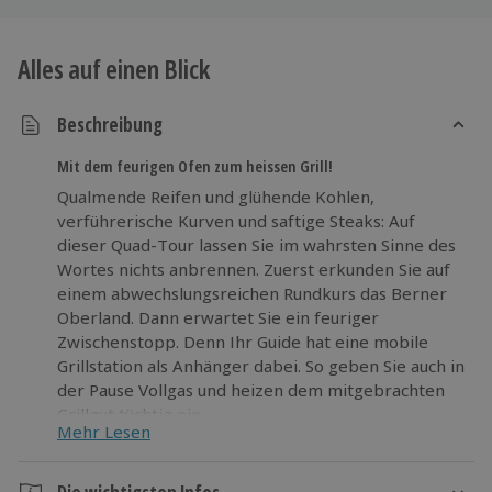
Alles auf einen Blick
Beschreibung
Mit dem feurigen Ofen zum heissen Grill!
Qualmende Reifen und glühende Kohlen,
verführerische Kurven und saftige Steaks: Auf
dieser Quad-Tour lassen Sie im wahrsten Sinne des
Wortes nichts anbrennen. Zuerst erkunden Sie auf
einem abwechslungsreichen Rundkurs das Berner
Oberland. Dann erwartet Sie ein feuriger
Zwischenstopp. Denn Ihr Guide hat eine mobile
Grillstation als Anhänger dabei. So geben Sie auch in
der Pause Vollgas und heizen dem mitgebrachten
Grillgut tüchtig ein.
Mehr Lesen
Sitzen Sie nicht länger wie auf glühenden Kohlen
und heizen Sie mit dem Quad über die Landtrassen!