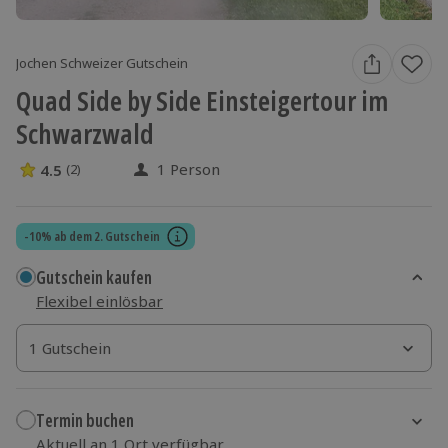
Jochen Schweizer Gutschein
Quad Side by Side Einsteigertour im
Schwarzwald
1 Person
4.5
(2)
4.5 Sterne von 5 aus 2 Bewertungen
-10% ab dem 2. Gutschein
Gutschein kaufen
Flexibel einlösbar
1 Gutschein
1 Gutschein
1 Gutschein
Termin buchen
Aktuell an 1 Ort verfügbar