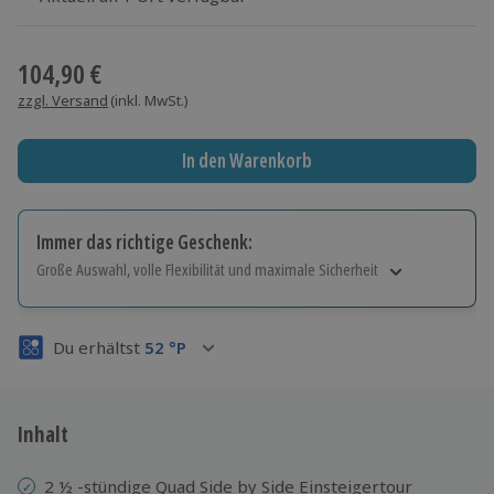
Wähle im nächsten Schritt einen Termin aus
104,90 €
zzgl. Versand
(inkl. MwSt.)
In den Warenkorb
Immer das richtige Geschenk:
Große Auswahl, volle Flexibilität und maximale Sicherheit
Große Auswahl
Über 9.000 Erlebnisse.
Du erhältst
52
°P
Volle Flexibilität
Jeder Gutschein für alle Erlebnisse einlösbar.
Maximale Sicherheit
3 Jahre gültig & verlängerbar.
Inhalt
2 ½ -stündige Quad Side by Side Einsteigertour