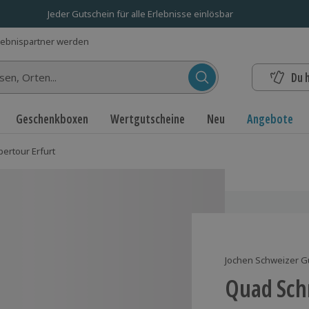
Jeder Gutschein für alle Erlebnisse einlösbar
lebnispartner werden
Du 
n...
Geschenkboxen
Wertgutscheine
Neu
Angebote
ertour Erfurt
Jochen Schweizer G
Quad Sch