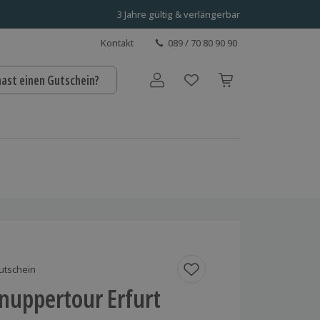
3 Jahre gültig & verlängerbar
Kontakt
089 / 70 80 90 90
hast einen Gutschein?
Benutzerkonto
utschein
nuppertour Erfurt