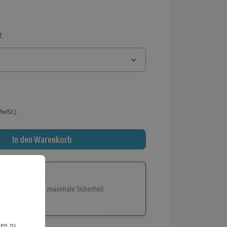
r
 MwSt.)
In den Warenkorb
tige Geschenk:
e Flexibilität und maximale Sicherheit
hl
bnisse.