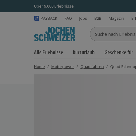
Über 9.000 Erlebnisse
PAYBACK
FAQ
Jobs
B2B
Magazin
Er
Suche nach Erlebnisse
Alle Erlebnisse
Kurzurlaub
Geschenke für
Home
/
Motorpower
/
Quad fahren
/
Quad Schnupp
Bild 1 von 4