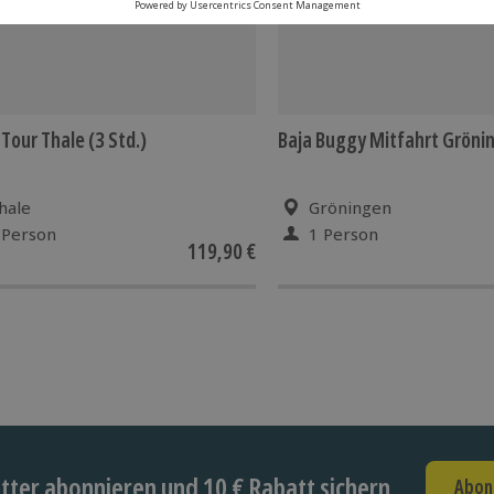
Tour Thale (3 Std.)
Baja Buggy Mitfahrt Gröni
hale
Gröningen
 Person
1 Person
119,90 €
ter abonnieren und 10 € Rabatt sichern
Abon