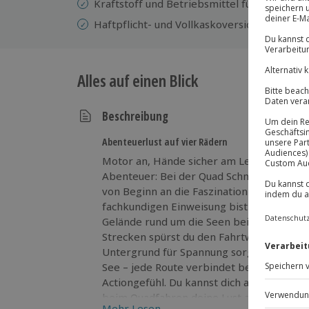
Kraftstoff und Betriebsmittel für die Fahrt
Haftpflicht- und Vollkaskoversicherung mit 
Alles auf einen Blick
Beschreibung
Abenteuerlust auf vier Rädern
Motor an, Hände sicher am Lenker und sch
Abenteuer: Bei der Quad Schnuppertour in
von Beginn an die Faszination des Offroa
fachkundigen Einweisung bist du bestens v
Gelände rund um die Seen bei Kahnsdorf.
Strecken spürst du den Fahrtwind und erle
Untergrund für Spannung sorgt. Ob am H
See – jede Route verbindet beeindrucken
Actiongefühl. Du kannst dich auspowern,
beim Quadfahren deine Lust auf das Beso
Mehr Lesen