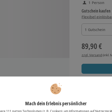
1 Person
Gutschein kaufen
Flexibel einlösba
1 Gutschein
1 Gutschein
1 Gutschein
89,90 €
zzgl. Versand
(inkl.
Immer das rich
m Strömthaler See jeweils mit
Große Auswahl, voll
Große Auswa
Über 9.000 Erle