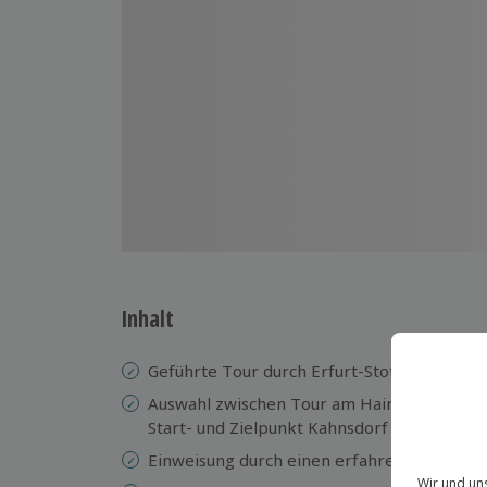
Inhalt
Geführte Tour durch Erfurt-Stotternheim
Auswahl zwischen Tour am Hainersee und a
Start- und Zielpunkt Kahnsdorf
Einweisung durch einen erfahrenen Guide