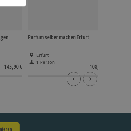
ngen
Parfum selber machen Erfurt
Motorra
Erfurt
an 9
1 Person
1 Pe
145,90 €
108,90 €
5
(1)
nieren