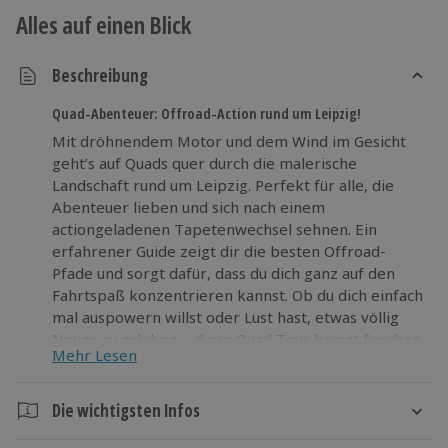
Alles auf einen Blick
Beschreibung
Quad-Abenteuer: Offroad-Action rund um Leipzig!
Mit dröhnendem Motor und dem Wind im Gesicht
geht’s auf Quads quer durch die malerische
Landschaft rund um Leipzig. Perfekt für alle, die
Abenteuer lieben und sich nach einem
actiongeladenen Tapetenwechsel sehnen. Ein
erfahrener Guide zeigt dir die besten Offroad-
Pfade und sorgt dafür, dass du dich ganz auf den
Fahrtspaß konzentrieren kannst. Ob du dich einfach
mal auspowern willst oder Lust hast, etwas völlig
Neues zu erleben – diese Quad Tour bringt frischen
Mehr Lesen
Schwung in den Alltag. Wage etwas
Außergewöhnliches und sei beim nächsten Start
dabei.
Die wichtigsten Infos
Dauer