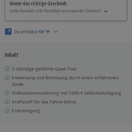
Immer das richtige Geschenk:
Große Auswahl, volle Flexibilität und maximale Sicherheit
Große Auswahl
Über 9.000 Erlebnisse.
Du erhältst
59
°P
Volle Flexibilität
Jeder Gutschein für alle Erlebnisse einlösbar.
Maximale Sicherheit
3 Jahre gültig & verlängerbar.
Inhalt
3-stündige geführte Quad Tour
Einweisung und Betreuung durch einen erfahrenen
Guide
Vollkaskoversicherung mit 1000 € Selbstbeteiligung
Kraftstoff für das Fahrerlebnis
Endreinigung