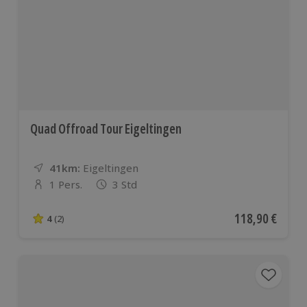
Quad Offroad Tour Eigeltingen
41km:
Entfernung
Standort
Eigeltingen
1 Pers.
3 Std
Anzahl der Teilnehmer
Aktueller Preis
118,90 €
4
(2)
4 von 5 Sternen basierend auf 2 Bewertungen