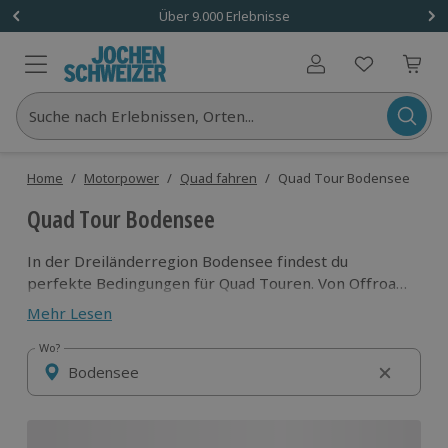
Über 9.000 Erlebnisse
Benutzerkonto
Suche nach Erlebnissen, Orten...
Home
/
Motorpower
/
Quad fahren
/
Quad Tour Bodensee
Quad Tour Bodensee
In der Dreiländerregion Bodensee findest du
perfekte Bedingungen für Quad Touren. Von Offroad
Action bis Schnuppertour für Einsteiger, von
Mehr Lesen
Deutschland bis zu den Schweizer Grenzregionen -
hier findest du unsere besten Quad Touren am
Wo?
Wo?
Bodensee.