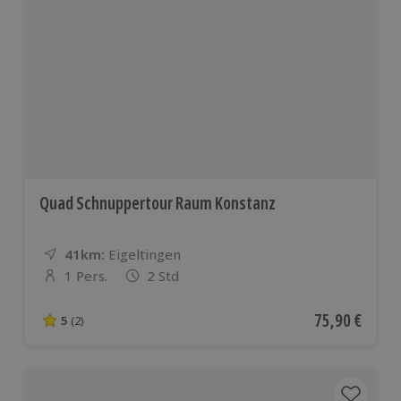
Quad Schnuppertour Raum Konstanz
41km:
Entfernung
Standort
Eigeltingen
1 Pers.
2 Std
Anzahl der Teilnehmer
Aktueller Pre
75,90 €
5
(2)
5 von 5 Sternen basierend auf 2 Bewertungen