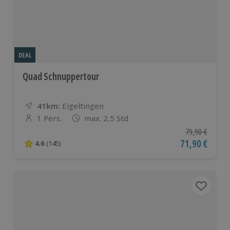
DEAL
Quad Schnuppertour
41km:
Entfernung
Standort
Eigeltingen
1 Pers.
max. 2,5 Std
Anzahl der Teilnehmer
Ursprünglicher
79,90 €
Aktueller Pre
71,90 €
4.6
(145)
4.6 von 5 Sternen basierend auf 145 Bewertungen