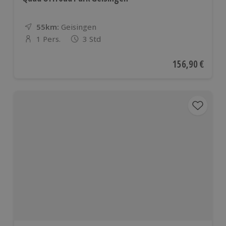
55km:
Entfernung
Standort
Geisingen
1 Pers.
3 Std
Anzahl der Teilnehmer
Aktueller Preis
156,90 €