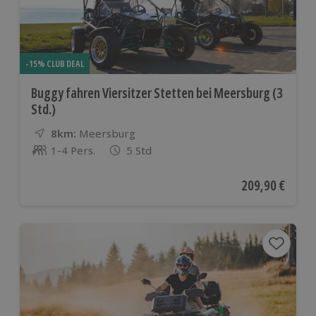
-15% CLUB DEAL
Buggy fahren Viersitzer Stetten bei Meersburg (3
Std.)
8km:
Entfernung
Standort
Meersburg
1-4 Pers.
5 Std
Anzahl der Teilnehmer
Aktueller Preis
209,90 €