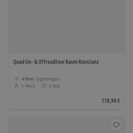
Quad On- & Offroadtour Raum Konstanz
41km:
Entfernung
Standort
Eigeltingen
1 Pers.
3 Std
Anzahl der Teilnehmer
Aktueller Preis
118,90 €