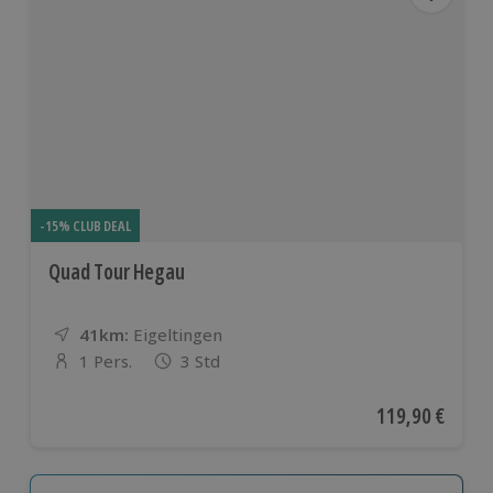
-15% CLUB DEAL
Quad Tour Hegau
41km:
Entfernung
Standort
Eigeltingen
1 Pers.
3 Std
Anzahl der Teilnehmer
Aktueller Preis
119,90 €