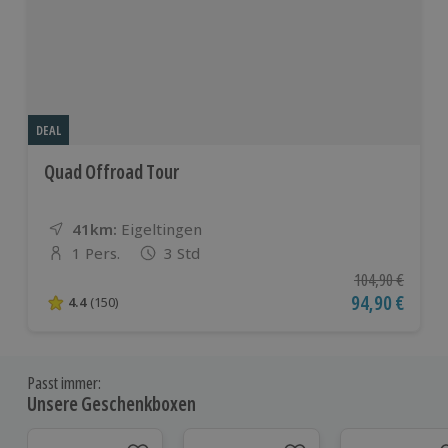
DEAL
Quad Offroad Tour
41km:
Entfernung
Standort
Eigeltingen
1 Pers.
3 Std
Anzahl der Teilnehmer
Ursprünglicher P
104,90 €
Aktueller Pre
94,90 €
4.4
(150)
4.4 von 5 Sternen basierend auf 150 Bewertungen
Passt immer:
Unsere Geschenkboxen