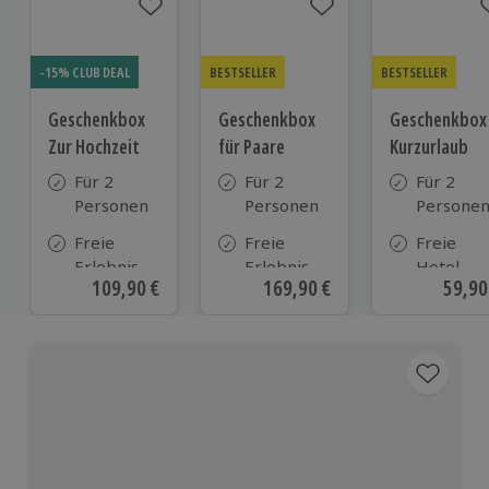
-15% CLUB DEAL
BESTSELLER
BESTSELLER
Geschenkbox
Geschenkbox
Geschenkbox
Zur Hochzeit
für Paare
Kurzurlaub
Für 2
Für 2
Für 2
Personen
Personen
Persone
Freie
Freie
Freie
Erlebnis-
Erlebnis-
Hotel-
Aktueller Preis
109,90 €
Aktueller Preis
169,90 €
Aktue
59,90
Auswahl
Auswahl
Auswahl
an ca.
an ca. 860
aus ca. 5
610 Orten
Orten
Hotels in
Deutschl
Österrei
und viele
weiteren
europäis
Ländern