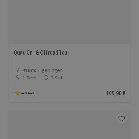
Quad On- & Offroad Tour
41km:
Entfernung
Standort
Eigeltingen
1 Pers.
3 Std
Anzahl der Teilnehmer
Aktueller Preis
109,90 €
4.6
(48)
4.6 von 5 Sternen basierend auf 48 Bewertungen