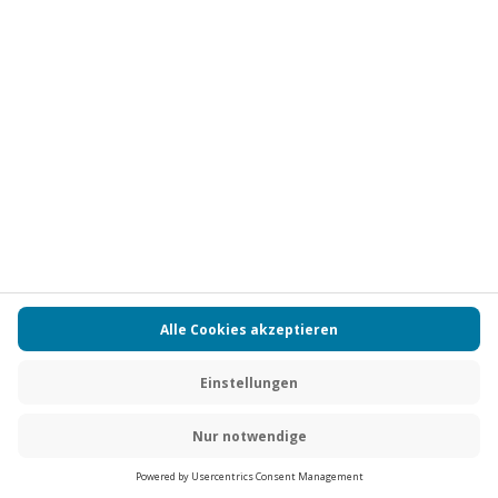
Vertrag widerrufen
FAQs
Kontakt
Zahlungsarten
Über uns
Magazin
Jobs
Partnerprogramm
PAYBACK
Versand und Lieferung
Presse
AGB
Cookie Einstellungen
Datenschutz
Nutzungsbedingungen
Online-Marktplatz
Barrierefreiheit
Grounding Page
Compliance
Impressum
RECHNUNG