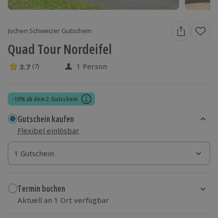
Jochen Schweizer Gutschein
Quad Tour Nordeifel
1 Person
3.7
(7)
3.7 Sterne von 5 aus 7 Bewertungen
-10% ab dem 2. Gutschein
Gutschein kaufen
Flexibel einlösbar
1 Gutschein
1 Gutschein
1 Gutschein
Termin buchen
Aktuell an 1 Ort verfügbar
Wähle im nächsten Schritt einen Termin aus