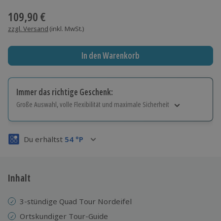
109,90 €
zzgl. Versand
(inkl. MwSt.)
In den Warenkorb
Immer das richtige Geschenk:
Große Auswahl, volle Flexibilität und maximale Sicherheit
Große Auswahl
Über 9.000 Erlebnisse.
Du erhältst
54
°P
Volle Flexibilität
Jeder Gutschein für alle Erlebnisse einlösbar.
Maximale Sicherheit
3 Jahre gültig & verlängerbar.
Inhalt
3-stündige Quad Tour Nordeifel
Ortskundiger Tour-Guide