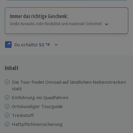
Immer das richtige Geschenk:
Große Auswahl, volle Flexibilität und maximale Sicherheit
Große Auswahl
Über 9.000 Erlebnisse.
Du erhältst
52
°P
Volle Flexibilität
Jeder Gutschein für alle Erlebnisse einlösbar.
Maximale Sicherheit
3 Jahre gültig & verlängerbar.
Inhalt
Die Tour findet Onroad auf ländlichen Nebenstrecken
statt
Einführung ins Quadfahren
Ortskundiger Tourguide
Treibstoff
Haftpflichtversicherung