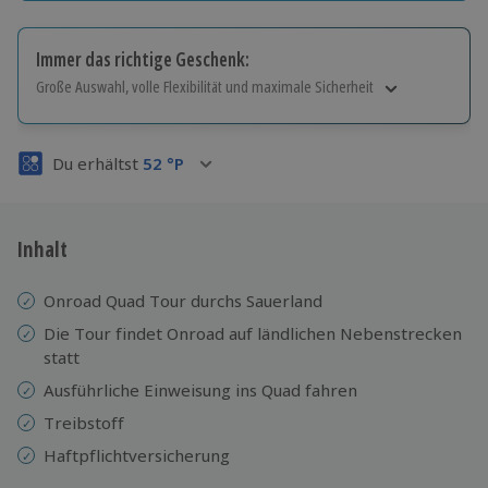
Immer das richtige Geschenk:
Große Auswahl, volle Flexibilität und maximale Sicherheit
Große Auswahl
Über 9.000 Erlebnisse.
Du erhältst
52
°P
Volle Flexibilität
Jeder Gutschein für alle Erlebnisse einlösbar.
Maximale Sicherheit
3 Jahre gültig & verlängerbar.
Inhalt
Onroad Quad Tour durchs Sauerland
Die Tour findet Onroad auf ländlichen Nebenstrecken
statt
Ausführliche Einweisung ins Quad fahren
Treibstoff
Haftpflichtversicherung