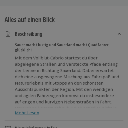
Alles auf einen Blick
Beschreibung
Sauer macht lustig und Sauerland macht Quadfahrer
glücklich!
Mit dem Vollblut-Cabrio startest du über
abgelegene Straßen und versteckte Pfade entlang
der Lenne in Richtung Sauerland. Dabei erwartet
dich eine ausgewogene Mischung aus Fahrspaß und
Naturerlebnis mit Stopps an den schönsten
Aussichtspunkten der Region. Mit den wendigen
und agilen Fahrzeugen kommst du insbesondere
auf engen und kurvigen Nebenstraßen in Fahrt.
Umdrehen kommt dabei für dich natürlich nicht in
Mehr Lesen
Frage, denn du befindest dich auf der
Einbahnstraße ins Vergnügen.