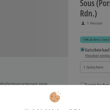
Sous (Por
Rdn.)
1 Person
-10% ab dem 2. Gutsc
Gutschein kauf
Flexibel einlö
1 Gutschein
1 Gutschein
1 Gutschein
ftpflichtversicherung ohne
Termin buchen
lbstbeteiligung
Aktuell an 1 O
it für Erinnerungsfotos
Wähle im nächs
aftstoff für das Fahrerlebnis
379,90 €