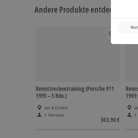
Andere Produkte entdecken
-15%
Rennstreckentraining (Porsche 911
Renns
1995 – 5 Rdn.)
1969 
an 4 Orten
a
1 Person
1
363,90 €