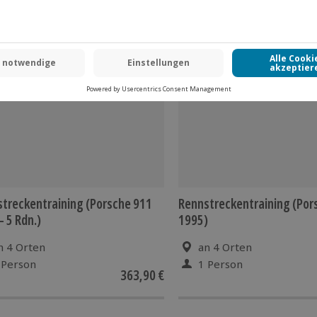
 CLUB DEAL
treckentraining (Porsche 911
Rennstreckentraining (Por
- 5 Rdn.)
1995)
n 4 Orten
an 4 Orten
 Person
1 Person
363,90 €