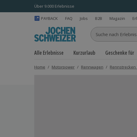
Über 9.000 Erlebnisse
PAYBACK
FAQ
Jobs
B2B
Magazin
Er
Suche nach Erlebnisse
Alle Erlebnisse
Kurzurlaub
Geschenke für
Home
/
Motorpower
/
Rennwagen
/
Rennstrecken 
Bild 1 von 5