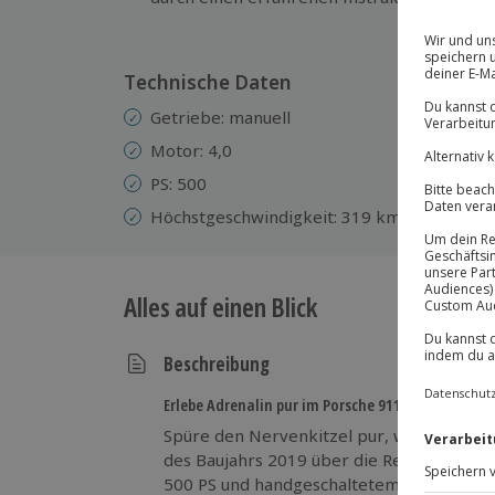
Pr
Technische Daten
Getriebe: manuell
Motor: 4,0
PS: 500
Höchstgeschwindigkeit: 319 km/h
Alles auf einen Blick
Beschreibung
Erlebe Adrenalin pur im Porsche 911 GT3!
Spüre den Nervenkitzel pur, wenn du ein
des Baujahrs 2019 über die Rennstrecke in
500 PS und handgeschaltetem Getriebe fo