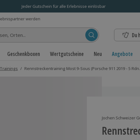
Jeder Gutschein für alle Erlebnisse einlösbar
lebnispartner werden
Du 
n...
Geschenkboxen
Wertgutscheine
Neu
Angebote
Trainings
/
Rennstreckentraining Most 9-Sous (Porsche 911 2019 - 5 Rdn.
Jochen Schweizer G
Rennstre