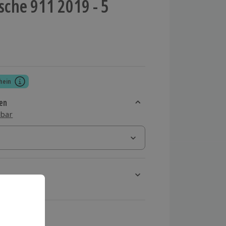
sche 911 2019 - 5
hein
en
sbar
rt verfügbar
ten Schritt einen Termin aus