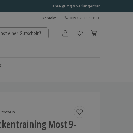
3 Jahre gültig & verlängerbar
Kontakt
089 / 70 80 90 90
hast einen Gutschein?
Benutzerkonto
)
utschein
ckentraining Most 9-