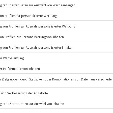
äzises Fahrgefühl. Nach einer
 selbst das Steuer in die Hand –
 und Fahrspaß im Fokus stehen.
nd genieße die unvergleichliche
Abenteuer auf der Rennstrecke
Listenansicht
© OpenStreetMaps
icht
erfügbar