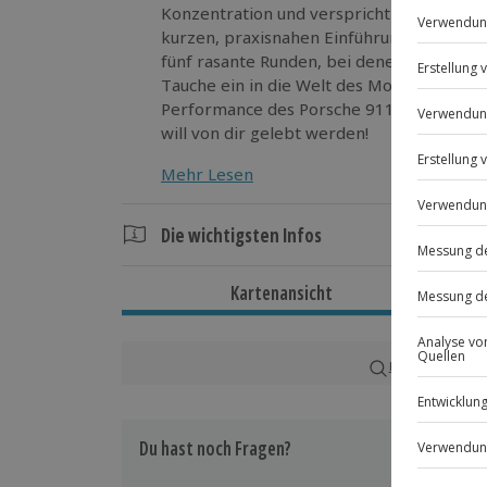
Konzentration und verspricht dir dabei pr
kurzen, praxisnahen Einführung nimmst du
fünf rasante Runden, bei denen Adrenalin
Tauche ein in die Welt des Motorsports u
Performance des Porsche 911 GT3 - dein 
will von dir gelebt werden!
Mehr Lesen
Die wichtigsten Infos
Dauer
Kartenansicht
Gesamtdauer: ca. 1 Stunde
Reine Fahrzeit: ca. 10 Minuten
Karte in Großans
Verfügbarkeit / Termine
Ganzjährig zu bestimmten Terminen v
Du hast noch Fragen?
Teilnahmebedingungen