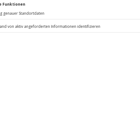
Jochen Schweizer
GmbH
 m
Mühldorfstraße 8
81671
München
 nach Absprache mit dem
eiten, außer an bundesweiten
flache Schuhe
.
Fr: 9-17 Uhr
www.b2b.jochen-schweizer.de/