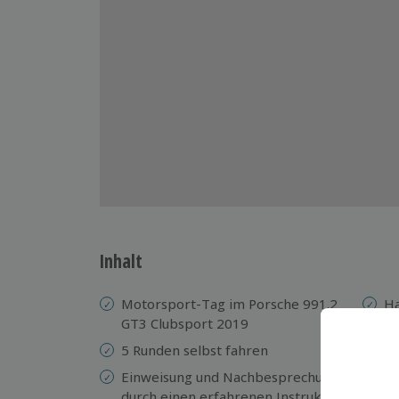
Inhalt
Motorsport-Tag im Porsche 991.2
Ha
GT3 Clubsport 2019
Se
5 Runden selbst fahren
Ze
Einweisung und Nachbesprechung
Kr
durch einen erfahrenen Instruktor