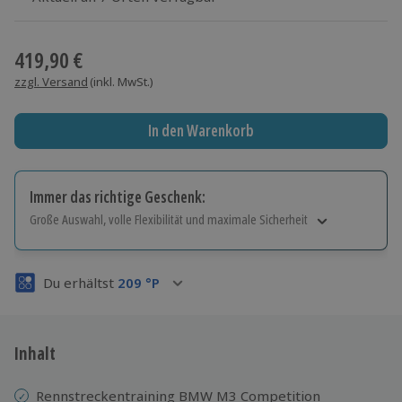
Wähle im nächsten Schritt Ort und Termin aus
419,90 €
zzgl. Versand
(inkl. MwSt.)
In den Warenkorb
Immer das richtige Geschenk:
Große Auswahl, volle Flexibilität und maximale Sicherheit
Große Auswahl
Über 9.000 Erlebnisse.
Du erhältst
209
°P
Volle Flexibilität
Jeder Gutschein für alle Erlebnisse einlösbar.
Maximale Sicherheit
3 Jahre gültig & verlängerbar.
Inhalt
Rennstreckentraining BMW M3 Competition