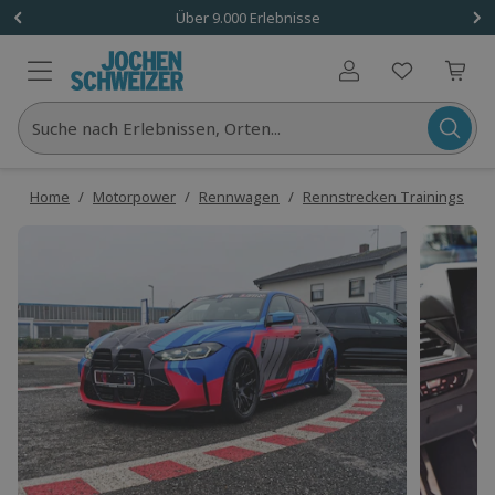
Über 9.000 Erlebnisse
Benutzerkonto
Suche nach Erlebnissen, Orten...
Home
/
Motorpower
/
Rennwagen
/
Rennstrecken Trainings
/
R