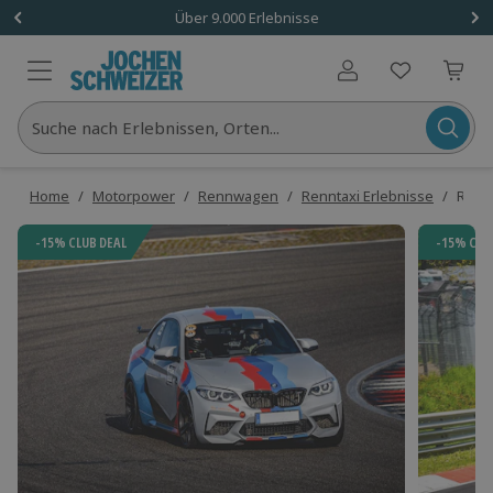
Über 9.000 Erlebnisse
Benutzerkonto
Suche nach Erlebnissen, Orten...
Home
/
Motorpower
/
Rennwagen
/
Renntaxi Erlebnisse
/
Renn
-15% CLUB DEAL
-15% CLU