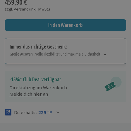
459,90 €
zzgl. Versand
(inkl. MwSt.)
In den Warenkorb
Immer das richtige Geschenk:
Große Auswahl, volle Flexibilität und maximale Sicherheit
Große Auswahl
Über 9.000 Erlebnisse.
Volle Flexibilität
-15%* Club Deal verfügbar
Jeder Gutschein für alle Erlebnisse einlösbar.
Direktabzug im Warenkorb
Maximale Sicherheit
Melde dich hier an
3 Jahre gültig & verlängerbar.
Du erhältst
229
°P