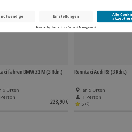
axi fahren BMW Z3 M (3 Rdn.)
Renntaxi Audi R8 (3 Rdn.)
n 6 Orten
an 5 Orten
 Person
1 Person
228,90 €
5
(2)