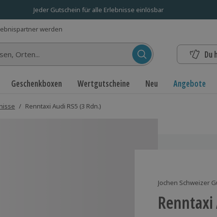
Jeder Gutschein für alle Erlebnisse einlösbar
lebnispartner werden
Du 
n...
Geschenkboxen
Wertgutscheine
Neu
Angebote
nisse
/
Renntaxi Audi RS5 (3 Rdn.)
Jochen Schweizer G
Renntaxi 