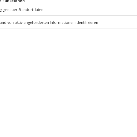
81671
München
eiten, außer an bundesweiten
n unmöglich machen, wird das
 obliegt dem Veranstalter)
.
Fr: 9-17 Uhr
www.b2b.jochen-schweizer.de/