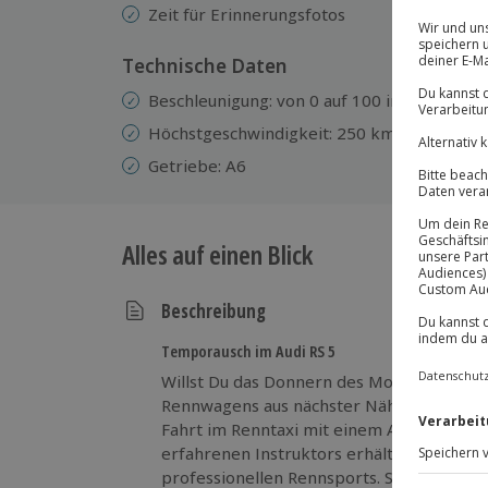
Zeit für Erinnerungsfotos
Technische Daten
Beschleunigung: von 0 auf 100 in 4,8 sek.
Höchstgeschwindigkeit: 250 km/h
Getriebe: A6
Alles auf einen Blick
Beschreibung
Temporausch im Audi RS 5
Willst Du das Donnern des Motors erleben
Rennwagens aus nächster Nähe spüren? Be
Fahrt im Renntaxi mit einem Audi RS 5! Un
erfahrenen Instruktors erhältst Du einen t
professionellen Rennsports. Spüre, wie di