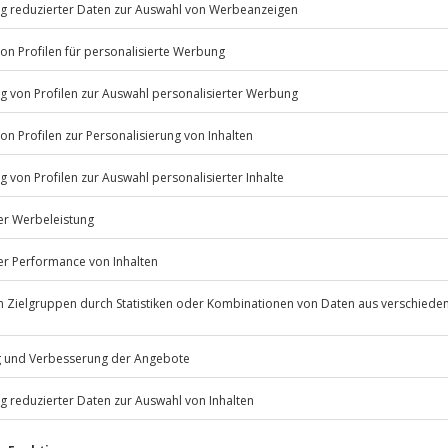
km/h
katapultiert. Als Beifahrer
terst scharfe Kurven und
250 km/h – ein echtes Adrenalin-
hance, ein Erinnerungsfoto mit
hgeschwindigkeitsabenteuer
ebändigte Power des Wagens!
Listenansicht
© OpenStreetMaps
icht
ügbar.
Jochen Schweizer
GmbH
 nach Absprache mit dem
Mühldorfstraße 8