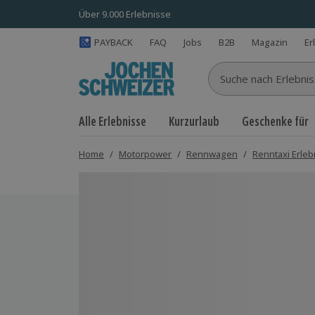
Über 9.000 Erlebnisse
PAYBACK
FAQ
Jobs
B2B
Magazin
Er
Suche nach Erlebnisse
Alle Erlebnisse
Kurzurlaub
Geschenke für
Home
/
Motorpower
/
Rennwagen
/
Renntaxi Erleb
Bild 1 von 6