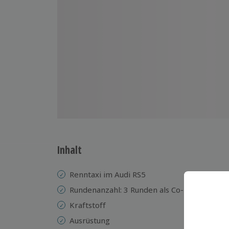
Inhalt
Renntaxi im Audi RS5
Rundenanzahl: 3 Runden als Co-Pilot
Kraftstoff
Ausrüstung