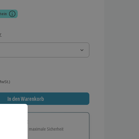
hein
r
 MwSt.)
In den Warenkorb
tige Geschenk:
e Flexibilität und maximale Sicherheit