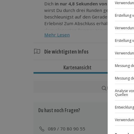
Dich
in nur
4,8 Sekunden von 0 auf 100 
wirst Du durch drei Runden geleitet, meis
beschleunigst auf den Geraden auf bis zu 
Erlebnis! Zum Abschluss erhältst Du die C
dem eleganten Rennwagen zu machen.
Mehr Lesen
Lass Dich auf dieses
atemberaubende Hoc
mit dem Audi RS 5 ein und fühle die ung
Die wichtigsten Infos
Dauer
Kartenansicht
Gesamtdauer: ca. 1 Stunde
Reine Fahrzeit: ca. 12-20 Minuten
Karte in Großans
Verfügbarkeit / Termine
Ganzjährig zu bestimmten Terminen verf
Du hast noch Fragen?
Teilnahmebedingungen
Mindestalter: 16 Jahre
089 / 70 80 90 55
Teilnahme für Personen mit Handicap