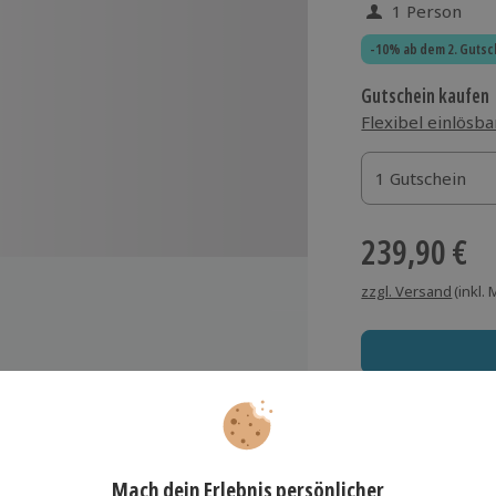
1 Person
-10% ab dem 2. Gutsc
Gutschein kaufen
Flexibel einlösba
1 Gutschein
1 Gutschein
1 Gutschein
239,90 €
zzgl. Versand
(inkl.
Immer das rich
Große Auswahl, voll