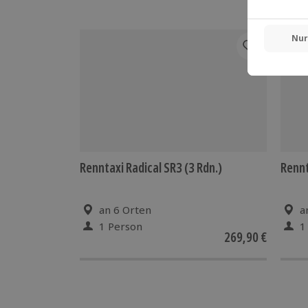
Renntaxi Radical SR3 (3 Rdn.)
Rennt
an 6 Orten
a
1 Person
1
269,90 €