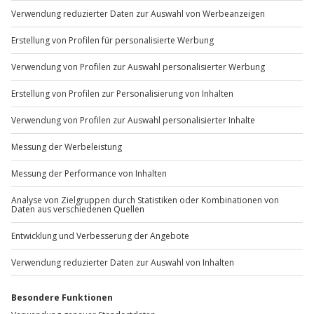
Du möchtest als Firma bestellen?
Sichere Dir attraktive Firmenkunden Vorteile.
+49 89 / 60 60 89 700
Mo-Fr: 9-17 Uhr
b2b@jochen-schweizer.de
www.b2b.jochen-schweizer.de/
Artikelnummer
:
60595
Andere Produkte entdecken