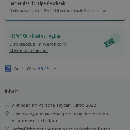
Immer das richtige Geschenk:
Große Auswahl, volle Flexibilität und maximale Sicherheit
Große Auswahl
Über 9.000 Erlebnisse.
Volle Flexibilität
-15%* Club Deal verfügbar
Jeder Gutschein für alle Erlebnisse einlösbar.
Direktabzug im Warenkorb
Maximale Sicherheit
Melde dich hier an
3 Jahre gültig & verlängerbar.
Du erhältst
99
°P
Inhalt
3 Runden im Porsche Taycan Turbo 2022
Einweisung und Nachbesprechung durch einen
erfahrenen Instruktor
Haftpflichtversicherung ohne Selbstbeteiligung