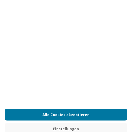
Vertrag widerrufen
FAQs
Kontakt
Zahlungsarten
Über uns
Magazin
Jobs
Partnerprogramm
PAYBACK
Versand und Lieferung
Presse
AGB
Cookie Einstellungen
Datenschutz
Nutzungsbedingungen
Online-Marktplatz
Barrierefreiheit
Grounding Page
Compliance
Impressum
RECHNUNG