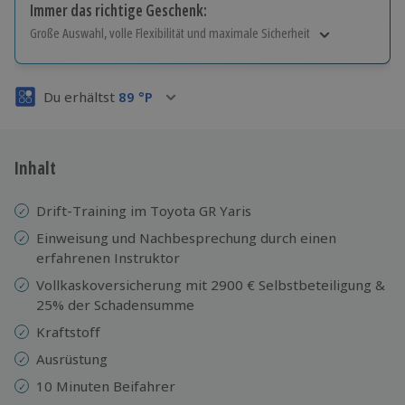
Immer das richtige Geschenk:
Große Auswahl, volle Flexibilität und maximale Sicherheit
Große Auswahl
Über 9.000 Erlebnisse.
Du erhältst
89
°P
Volle Flexibilität
Jeder Gutschein für alle Erlebnisse einlösbar.
Maximale Sicherheit
3 Jahre gültig & verlängerbar.
Inhalt
Drift-Training im Toyota GR Yaris
Einweisung und Nachbesprechung durch einen
erfahrenen Instruktor
Vollkaskoversicherung mit 2900 € Selbstbeteiligung &
25% der Schadensumme
Kraftstoff
Ausrüstung
10 Minuten Beifahrer