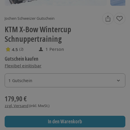
Jochen Schweizer Gutschein
KTM X-Bow Wintercup
Schnuppertraining
1 Person
4.5
(2)
4.5 Sterne von 5 aus 2 Bewertungen
Gutschein kaufen
Flexibel einlösbar
1 Gutschein
1 Gutschein
1 Gutschein
179,90 €
zzgl. Versand
(inkl. MwSt.)
In den Warenkorb