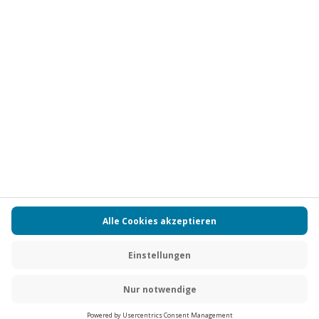
Vertrag widerrufen
FAQs
Kontakt
Zahlungsarten
Über uns
Magazin
Jobs
Partnerprogramm
PAYBACK
Versand und Lieferung
Presse
AGB
Cookie Einstellungen
Datenschutz
Nutzungsbedingungen
Online-Marktplatz
Barrierefreiheit
Grounding Page
Compliance
Impressum
RECHNUNG