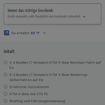
Immer das richtige Geschenk:
Große Auswahl, volle Flexibilität und maximale Sicherheit
Große Auswahl
Über 9.000 Erlebnisse.
Du erhältst
89
°P
Volle Flexibilität
Jeder Gutschein für alle Erlebnisse einlösbar.
Maximale Sicherheit
3 Jahre gültig & verlängerbar.
Inhalt
3-4 Runden (7 Minuten) KTM X-Bow Renntaxi-Fahrt auf
Eis
3-4 Runden (7 Minuten) KTM X-Bow Wintercup
Selberfahren auf Eis
Erfahrene Instruktoren
KTM X-Bow mit 270 PS
Briefing und Fahrzeugeinweisung