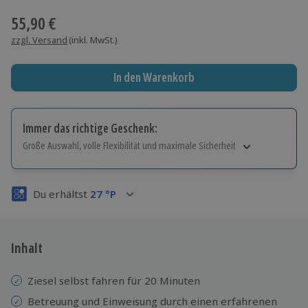
55,90 €
zzgl. Versand
(inkl. MwSt.)
In den Warenkorb
Immer das richtige Geschenk:
Große Auswahl, volle Flexibilität und maximale Sicherheit
Große Auswahl
Über 9.000 Erlebnisse.
Du erhältst
27
°P
Volle Flexibilität
Jeder Gutschein für alle Erlebnisse einlösbar.
Maximale Sicherheit
3 Jahre gültig & verlängerbar.
Inhalt
Ziesel selbst fahren für 20 Minuten
Betreuung und Einweisung durch einen erfahrenen