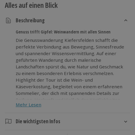
Alles auf einen Blick
Beschreibung
Genuss trifft Gipfel: Weinwandern mit allen Sinnen
Die Genusswanderung Kiefersfelden schafft die
perfekte Verbindung aus Bewegung, Sinnesfreude
und spannender Wissensvermittlung. Auf einer
geführten Wanderung durch malerische
Landschaften spürst du, wie Natur und Geschmack
zu einem besonderen Erlebnis verschmelzen.
Highlight der Tour ist die Wein- und
Käseverkostung, begleitet von einem erfahrenen
Sommelier, der dich mit spannenden Details zur
Reifung, Herkunft und Vielfalt der Köstlichkeiten
Mehr Lesen
begeistert. Jeder Schritt durch die Alpenkulisse
führt dich näher an authentischen Genuss – mal
würzig, mal fruchtig, aber immer überraschend
Die wichtigsten Infos
intensiv. Wenn du schon immer neugierig warst, wie
Dauer
Landschaft und Kulinarik sich zu einem echten