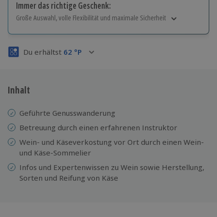
Immer das richtige Geschenk:
Große Auswahl, volle Flexibilität und maximale Sicherheit
Große Auswahl
Über 9.000 Erlebnisse.
Du erhältst
62
°P
Volle Flexibilität
Jeder Gutschein für alle Erlebnisse einlösbar.
Maximale Sicherheit
3 Jahre gültig & verlängerbar.
Inhalt
Geführte Genusswanderung
Betreuung durch einen erfahrenen Instruktor
Wein- und Käseverkostung vor Ort durch einen Wein-
und Käse-Sommelier
Infos und Expertenwissen zu Wein sowie Herstellung,
Sorten und Reifung von Käse