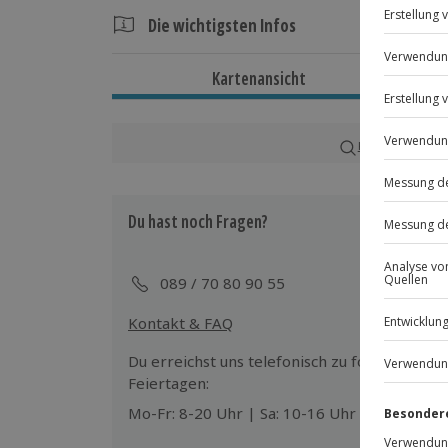
Die wichtigsten Infos
Dauer
Kartenansicht
Gesamtdauer: ca. 3 Stunden
Verfügbarkeit / Termine
Karte in Großans
Ganzjährig freitags bis sonntags zu 
Du hast noch Fragen?
Teilnahmebedingungen
Mindestalter: 6 Jahre (unter 18 Jahren
eines Erziehungsberechtigten)
089 / 70 80 90 55
Unterschriebener Haftungsausschluss
Kontakt & FAQ
Wetter
Du erreichst uns telefonisch zu folgenden Z
Die Wanderung findet bei jedem Wette
Feiertagen:
Mo-Fr: 8-20 Uhr | Sa: 10-16 Uhr
Ausrüstung & Kleidung