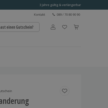
3 Jahre gültig & verlängerbar
Kontakt
089 / 70 80 90 90
hast einen Gutschein?
Benutzerkonto
utschein
anderung