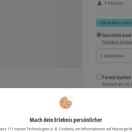
1 Person
-10% ab dem 2. Gutsc
Gutschein kauf
Flexibel einlö
1 Gutschein
1 Gutschein
1 Gutschein
Termin buchen
Aktuell an 30
Wähle im nächs
39,90 €
ulten Experten
zzgl. Versand
(inkl.
 die Anwendung und den Nutzen