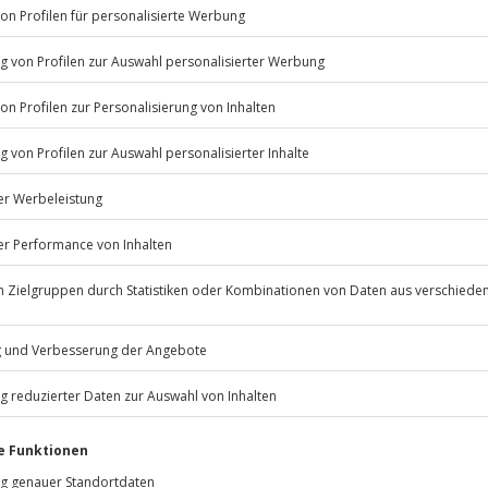
Listenansicht
© OpenStreetMaps
icht
bestimmten Terminen verfügbar
 nur mit Einverständniserklärung
Jochen Schweizer
GmbH
Mühldorfstraße 8
81671
München
eiten, außer an bundesweiten
r statt