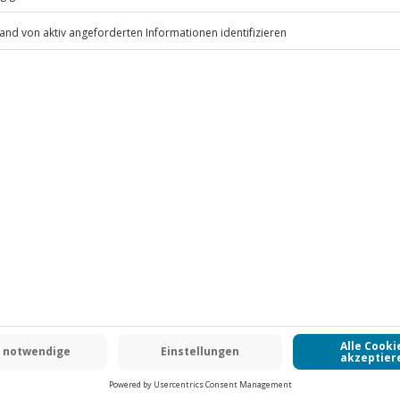
nd Schuhwerk, optional ein Korb
.
Fr: 9-17 Uhr
www.b2b.jochen-schweizer.de/