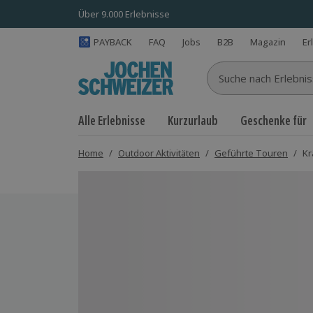
Über 9.000 Erlebnisse
PAYBACK
FAQ
Jobs
B2B
Magazin
Er
Suche nach Erlebnisse
Alle Erlebnisse
Kurzurlaub
Geschenke für
Home
/
Outdoor Aktivitäten
/
Geführte Touren
/
Kr
Bild 1 von 5