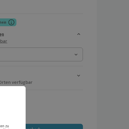
hein
en
sbar
 Orten verfügbar
ten Schritt Ort und Termin aus
 MwSt.)