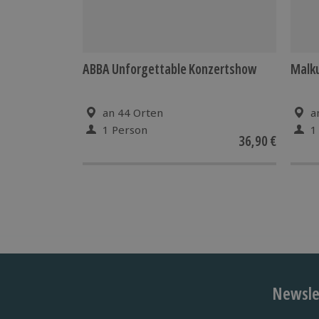
ABBA Unforgettable Konzertshow
Malku
an 44 Orten
a
1 Person
1
36,90 €
Newslet