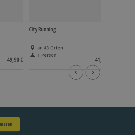
City Running
Malkurs 
an 43 Orten
an 7
1 Person
1 Pe
49,90 €
41,90 €
nieren