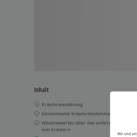
Inhalt
Kräuterwanderung
Gemeinsame Kräuterbestimmung mit gesch
Wissenswertes über das sichere Sammeln,
von Kräutern