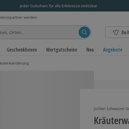
Jeder Gutschein für alle Erlebnisse einlösbar
lebnispartner werden
Du 
n...
Geschenkboxen
Wertgutscheine
Neu
Angebote
äuterwanderung
Jochen Schweizer G
Kräuterw