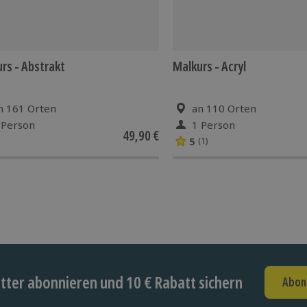
rs - Abstrakt
Malkurs - Acryl
n 161 Orten
an 110 Orten
 Person
1 Person
49,90 €
5
(1)
ter abonnieren und 10 € Rabatt sichern
Abon