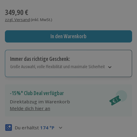
Wähle im nächsten Schritt einen Termin aus
349,90 €
zzgl. Versand
(inkl. MwSt.)
In den Warenkorb
Immer das richtige Geschenk:
Große Auswahl, volle Flexibilität und maximale Sicherheit
Große Auswahl
Über 9.000 Erlebnisse.
Volle Flexibilität
-15%* Club Deal verfügbar
Jeder Gutschein für alle Erlebnisse einlösbar.
Direktabzug im Warenkorb
Maximale Sicherheit
Melde dich hier an
3 Jahre gültig & verlängerbar.
Du erhältst
174
°P