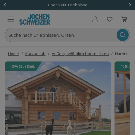
Über 9.000 Erlebnisse
Benutzerkonto
Suche nach Erlebnissen, Orten...
Home
/
Kurzurlaub
/
Außergewöhnlich Übernachten
/
Nacht im 
-15% CLUB DEAL
-15% CLU