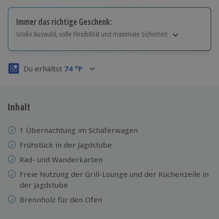
Immer das richtige Geschenk:
Große Auswahl, volle Flexibilität und maximale Sicherheit
Große Auswahl
Über 9.000 Erlebnisse.
Du erhältst
74
°P
Volle Flexibilität
Jeder Gutschein für alle Erlebnisse einlösbar.
Maximale Sicherheit
3 Jahre gültig & verlängerbar.
Inhalt
1 Übernachtung im Schäferwagen
Frühstück in der Jagdstube
Rad- und Wanderkarten
Freie Nutzung der Grill-Lounge und der Küchenzeile in
der Jagdstube
Brennholz für den Ofen