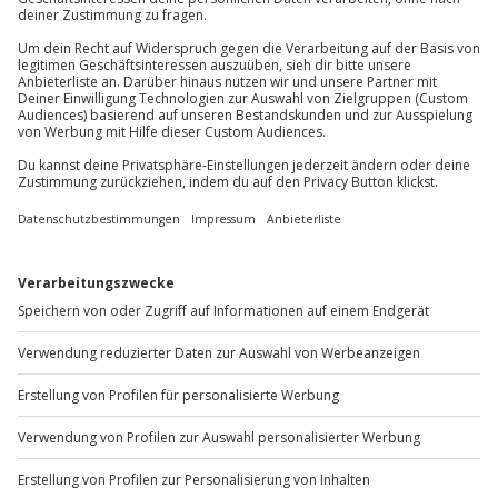
Du erreichst uns telefonisch zu folgenden Zeiten,
außer an bundesweiten Feiertagen:
Mo-Fr: 8-20 Uhr | Sa: 10-16 Uhr
Du möchtest als Firma bestellen?
Sichere Dir attraktive Firmenkunden Vorteile.
+49 89 / 60 60 89 700
Mo-Fr: 9-17 Uhr
b2b@jochen-schweizer.de
www.b2b.jochen-schweizer.de/
Artikelnummer
:
10036