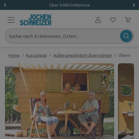
Über 9.000 Erlebnisse
Benutzerkonto
Suche nach Erlebnissen, Orten...
Home
/
Kurzurlaub
/
Außergewöhnlich Übernachten
/
Übernachtu