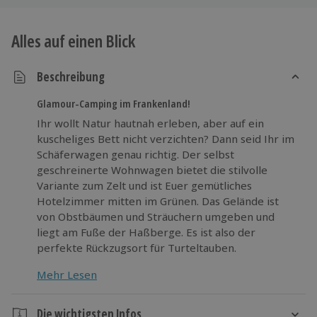
Alles auf einen Blick
Beschreibung
Glamour-Camping im Frankenland!
Ihr wollt Natur hautnah erleben, aber auf ein
kuscheliges Bett nicht verzichten? Dann seid Ihr im
Schäferwagen genau richtig. Der selbst
geschreinerte Wohnwagen bietet die stilvolle
Variante zum Zelt und ist Euer gemütliches
Hotelzimmer mitten im Grünen. Das Gelände ist
von Obstbäumen und Sträuchern umgeben und
liegt am Fuße der Haßberge. Es ist also der
perfekte Rückzugsort für Turteltauben.
Mehr Lesen
Freut Euch auf Camping mal anders und bezieht für
eine Nacht den Schäferwagen.
Die wichtigsten Infos