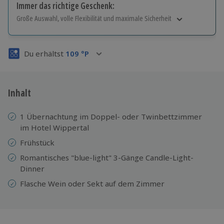
Immer das richtige Geschenk:
Große Auswahl, volle Flexibilität und maximale Sicherheit
Große Auswahl
Über 9.000 Erlebnisse.
Du erhältst
109
°P
Volle Flexibilität
Jeder Gutschein für alle Erlebnisse einlösbar.
Maximale Sicherheit
3 Jahre gültig & verlängerbar.
Inhalt
1 Übernachtung im Doppel- oder Twinbettzimmer
im Hotel Wippertal
Frühstück
Romantisches "blue-light" 3-Gänge Candle-Light-
Dinner
Flasche Wein oder Sekt auf dem Zimmer