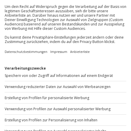
außer an bundesweiten Feiertagen:
Mo-Fr: 8-20 Uhr | Sa: 10-16 Uhr
Du möchtest als Firma bestellen?
Sichere Dir attraktive Firmenkunden Vorteile.
+49 89 / 60 60 89 700
Mo-Fr: 9-17 Uhr
b2b@jochen-schweizer.de
www.b2b.jochen-schweizer.de/
Artikelnummer
:
41179
Andere Produkte entdecken