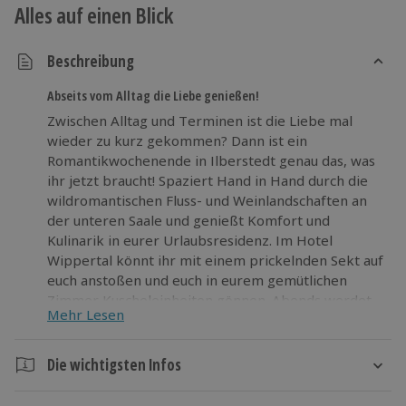
Alles auf einen Blick
Beschreibung
Abseits vom Alltag die Liebe genießen!
Zwischen Alltag und Terminen ist die Liebe mal
wieder zu kurz gekommen? Dann ist ein
Romantikwochenende in Ilberstedt genau das, was
ihr jetzt braucht! Spaziert Hand in Hand durch die
wildromantischen Fluss- und Weinlandschaften an
der unteren Saale und genießt Komfort und
Kulinarik in eurer Urlaubsresidenz. Im Hotel
Wippertal könnt ihr mit einem prickelnden Sekt auf
euch anstoßen und euch in eurem gemütlichen
Zimmer Kuscheleinheiten gönnen. Abends werdet
Mehr Lesen
ihr dann im Hotelrestaurant mit einem exquisiten
3-Gänge-Menü bei Kerzenschein verwöhnt.
Die wichtigsten Infos
Gönnt dem Alltag eine Pause und genehmigt euch
Dauer
ein Wochenende ganz für euch allein!