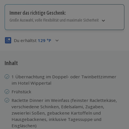
Immer das richtige Geschenk:
Große Auswahl, volle Flexibilität und maximale Sicherheit
Große Auswahl
Über 9.000 Erlebnisse.
Du erhältst
129
°P
Volle Flexibilität
Jeder Gutschein für alle Erlebnisse einlösbar.
Maximale Sicherheit
3 Jahre gültig & verlängerbar.
Inhalt
1 Übernachtung im Doppel- oder Twinbettzimmer
im Hotel Wippertal
Frühstück
Raclette Dinner im Weinfass (feinster Raclettekäse,
verschiedene Schinken, Edelsalami, Zugaben,
zweierlei Soßen, gebackene Kartoffeln und
Hausgebackenes, inklusive Tagessuppe und
Eisgläschen)