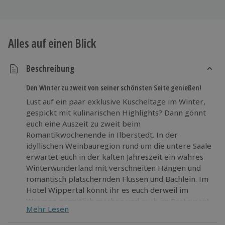
Alles auf einen Blick
Beschreibung
Den Winter zu zweit von seiner schönsten Seite genießen!
Lust auf ein paar exklusive Kuscheltage im Winter,
gespickt mit kulinarischen Highlights? Dann gönnt
euch eine Auszeit zu zweit beim
Romantikwochenende in Ilberstedt. In der
idyllischen Weinbauregion rund um die untere Saale
erwartet euch in der kalten Jahreszeit ein wahres
Winterwunderland mit verschneiten Hängen und
romantisch plätschernden Flüssen und Bächlein. Im
Hotel Wippertal könnt ihr es euch derweil im
Warmen gemütlich machen und euch im Restaurant
Mehr Lesen
kulinarisch verwöhnen lassen. Freut euch besonders
auf ein exklusives Candle-Light-Raclette im