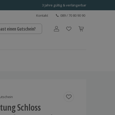
3 Jahre gültig & verlängerbar
Kontakt
089 / 70 80 90 90
hast einen Gutschein?
Benutzerkonto
utschein
tung Schloss