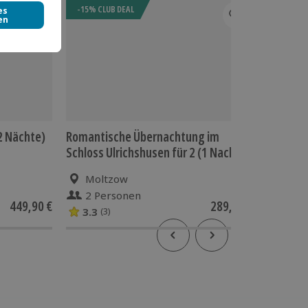
-15% CLUB DEAL
-15% CL
2 Nächte)
Romantische Übernachtung im
Kurzurl
Schloss Ulrichshusen für 2 (1 Nacht)
für 2 (2
Moltzow
Mol
2 Personen
2 P
449,90 €
289,90 €
3.3
(3)