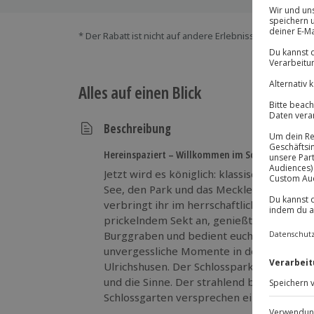
* Der Rabatt ist nicht auf andere Erlebnisse bei der Ein
Alles auf einen Blick
Beschreibung
Hereinspaziert – Willkommen im Schloss Ulrichs
Jetzt wird es königlich: klassisch eingeri
See, den Park und das Mecklenburger Lan
verbringt ihr im herrschaftlichen Doppel
prickelndem Sekt an, genießt das exklus
Burggraben und bedient euch beim reichha
unvergessliche Momente in der herrlichen
Ulrichshusen. Der Schlosspark verspricht
und die Sinne. Der strahlend blaue Himmel
Schlossgarten versprechen einen zauberh