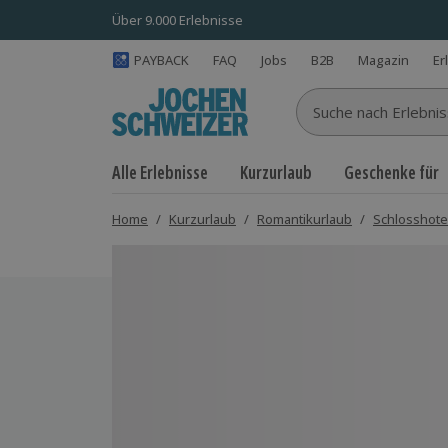
Über 9.000 Erlebnisse
PAYBACK
FAQ
Jobs
B2B
Magazin
Er
Suche nach Erlebnisse
Alle Erlebnisse
Kurzurlaub
Geschenke für
Home
/
Kurzurlaub
/
Romantikurlaub
/
Schlosshote
Bild 1 von 9