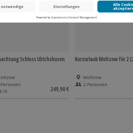
 CLUB DEAL
achtung Schloss Ulrichshusen
Kurzurlaub Moltzow für 2 (
oltzow
Moltzow
 Personen
2 Personen
249,90 €
7
(3)