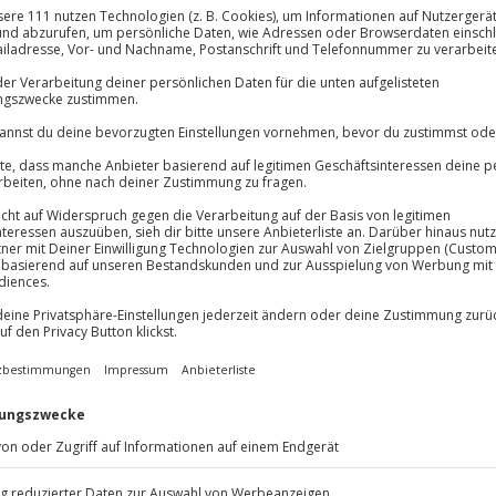
Große Auswa
Über 9.000 Erle
lösung übertragbar.
Details
Volle Flexibil
-15%* Club Dea
Jeder Gutschein
Direktabzug 
Maximale Sic
Melde dich hie
3 Jahre gültig 
Du erhältst
husen
chtete Zimmer, Ausblick auf den
d. Die nächsten zwei Nächte
zimmer im Schloss, stoßt mit
ive Drei-Gänge-Menü am
ltigen Frühstück. Verbringt
 Natur um das Schloss und Gut
 Entspannung, beruhigt das Auge
, der idyllische See und der
aften Aufenthalt.