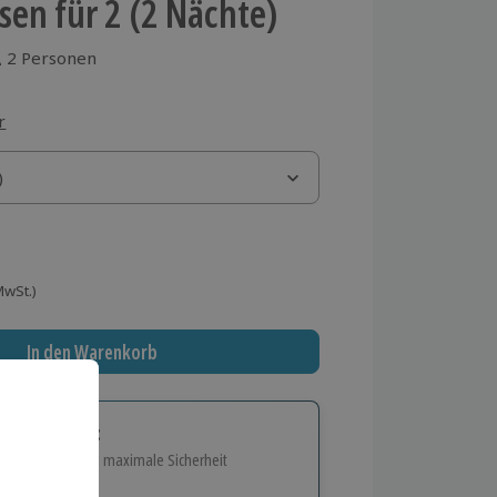
sen für 2 (2 Nächte)
2 Personen
aus 1 Bewertungen
r
)
)
 MwSt.)
In den Warenkorb
tige Geschenk:
e Flexibilität und maximale Sicherheit