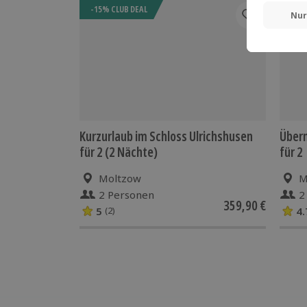
-15% CLUB DEAL
-15%
Kurzurlaub im Schloss Ulrichshusen
Übern
für 2 (2 Nächte)
für 2
Moltzow
M
2 Personen
2
359,90 €
5
4.
(2)