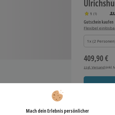
Ulrichshu
1
(1)
1 Sterne von 5 
Gutschein kaufen
Flexibel einlösba
1x (2 Personen)
1x (2 Personen
1x (2 Personen
409,90 €
zzgl. Versand
(inkl.
oss Ulrichshusen für 2
Immer das rich
 Zimmer bei Anreise
Große Auswahl, voll
en" am ersten Abend