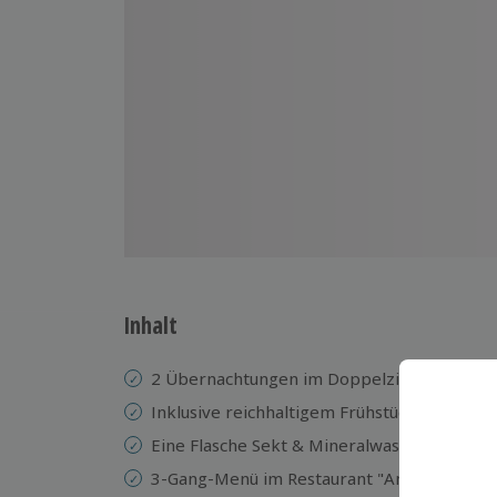
Inhalt
2 Übernachtungen im Doppelzimmer im Schl
Inklusive reichhaltigem Frühstück
Eine Flasche Sekt & Mineralwasser auf dem
3-Gang-Menü im Restaurant "Am Burggrab