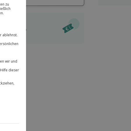
hl
bnisse.
ität
l verfügbar
 für alle Erlebnisse einlösbar.
im Warenkorb
herheit
r an
& verlängerbar.
204
°P