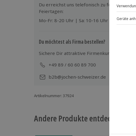
Du erreichst uns telefonisch zu folgenden Z
Feiertagen:
Mo-Fr: 8-20 Uhr | Sa: 10-16 Uhr
Du möchtest als Firma bestellen?
Sichere Dir attraktive Firmenkunden Vorteile
+49 89 / 60 60 89 700
Mo-
b2b@jochen-schweizer.de
Artikelnummer
:
37924
Andere Produkte entdecken