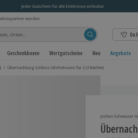
Jeder Gutschein für alle Erlebnisse einlösbar
lebnispartner werden
Du 
n...
Geschenkboxen
Wertgutscheine
Neu
Angebote
l
/
Übernachtung Schloss Ulrichshusen für 2 (2 Nächte)
Jochen Schweizer G
Übernach