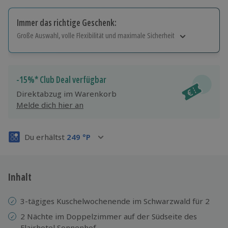
Immer das richtige Geschenk:
Große Auswahl, volle Flexibilität und maximale Sicherheit
Große Auswahl
Über 9.000 Erlebnisse.
Volle Flexibilität
-15%* Club Deal verfügbar
Jeder Gutschein für alle Erlebnisse einlösbar.
Direktabzug im Warenkorb
Maximale Sicherheit
Melde dich hier an
3 Jahre gültig & verlängerbar.
Du erhältst
249
°P
Inhalt
3-tägiges Kuschelwochenende im Schwarzwald für 2
2 Nächte im Doppelzimmer auf der Südseite des
Flairhotel Sonnenhof