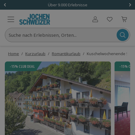
Über 9.000 Erlebnisse
Benutzerkonto
Suche nach Erlebnissen, Orten...
Home
/
Kurzurlaub
/
Romantikurlaub
/
Kuschelwochenende Schwar
-15% CLUB DEAL
-15% CLU