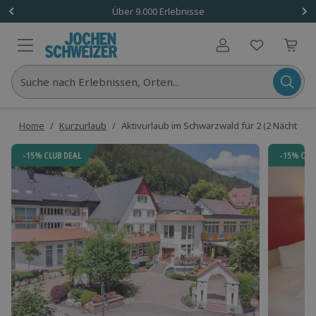
Über 9.000 Erlebnisse
Benutzerkonto
Suche nach Erlebnissen, Orten...
Home
/
Kurzurlaub
/
Aktivurlaub im Schwarzwald für 2 (2 Nächte)
-15% CLUB DEAL
-15% CLU