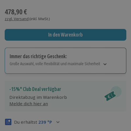
Wähle im nächsten Schritt einen Termin aus
478,90 €
zzgl. Versand
(inkl. MwSt.)
In den Warenkorb
Immer das richtige Geschenk:
Große Auswahl, volle Flexibilität und maximale Sicherheit
Große Auswahl
Über 9.000 Erlebnisse.
Volle Flexibilität
-15%* Club Deal verfügbar
Jeder Gutschein für alle Erlebnisse einlösbar.
Direktabzug im Warenkorb
Maximale Sicherheit
Melde dich hier an
3 Jahre gültig & verlängerbar.
Du erhältst
239
°P