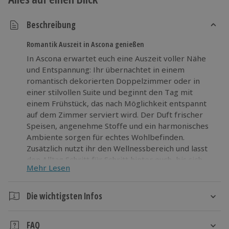
Beschreibung
Romantik Auszeit in Ascona genießen
In Ascona erwartet euch eine Auszeit voller Nähe
und Entspannung: Ihr übernachtet in einem
romantisch dekorierten Doppelzimmer oder in
einer stilvollen Suite und beginnt den Tag mit
einem Frühstück, das nach Möglichkeit entspannt
auf dem Zimmer serviert wird. Der Duft frischer
Speisen, angenehme Stoffe und ein harmonisches
Ambiente sorgen für echtes Wohlbefinden.
Zusätzlich nutzt ihr den Wellnessbereich und lasst
den Alltag Schritt für Schritt hinter euch, bis sich
Mehr Lesen
Körper und Geist wieder leicht anfühlen. Dieses
romantische Wochenende ist ideal für Paare, die
Komfort schätzen und bewusst Zeit miteinander
Die wichtigsten Infos
verbringen möchten. Nehmt euch eine kurze Pause
Dauer
vom Alltag und startet euer Romantikwochenende
FAQ
in Ascona ganz entspannt.