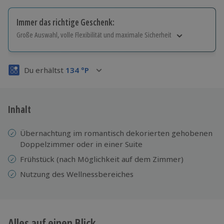
Immer das richtige Geschenk:
Große Auswahl, volle Flexibilität und maximale Sicherheit
Große Auswahl
Über 9.000 Erlebnisse.
Du erhältst
134
°P
Volle Flexibilität
Jeder Gutschein für alle Erlebnisse einlösbar.
Maximale Sicherheit
3 Jahre gültig & verlängerbar.
Inhalt
Übernachtung im romantisch dekorierten gehobenen
Doppelzimmer oder in einer Suite
Frühstück (nach Möglichkeit auf dem Zimmer)
Nutzung des Wellnessbereiches
Alles auf einen Blick