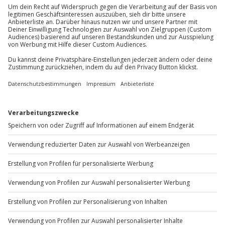
Mo-Fr: 8-20 Uhr | Sa: 10-16 Uhr
Du möchtest als Firma bestellen?
Sichere Dir attraktive Firmenkunden Vorteile.
+49 89 / 60 60 89 700
Mo-Fr: 9-17 Uhr
b2b@jochen-schweizer.de
www.b2b.jochen-schweizer.de/
Artikelnummer
:
15027
Andere Produkte entdecken