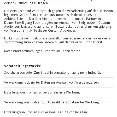
Jahre im Bett der Eltern)
Du erreichst uns telefonisch zu folgenden Zeiten,
Parkplatz
außer an bundesweiten Feiertagen:
Mo-Fr: 8-20 Uhr | Sa: 10-16 Uhr
Du möchtest als Firma bestellen?
Sichere Dir attraktive Firmenkunden Vorteile.
+49 89 / 60 60 89 700
Mo-Fr: 9-17 Uhr
b2b@jochen-schweizer.de
www.b2b.jochen-schweizer.de/
Artikelnummer
:
45731