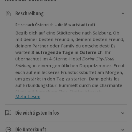
Beschreibung
Reise nach Österreich – die Mozartstadt ruft
Begib dich auf eine Städtereise nach Salzburg. Ob
mit deiner besten Freundin, deinem besten Freund,
deinem Partner oder Family du entscheidest! Es
warten
3 aufregende Tage in Österreich
. Ihr
übernachtet im 4-Sterne-Hotel
Dorint City-Hotel
in einem gemütlichen Doppelzimmer. Freut
Salzburg
euch auf ein leckeres Frühstücksbuffet am Morgen,
um gestärkt in den Tag zu starten. Dann gehts los
auf Erkundungstour. Bummelt durch die charmante
Stadt mit barockem Flair. Stattet Mozarts
Mehr Lesen
Geburtshaus einen Besuch ab und spaziert durch
den Mirabellgarten bis hin zur Salzach. Eine
Promenade am Fluss mit Blick auf die historische
Die wichtigsten Infos
Skyline – so lässt es sich aushalten!
Dauer
Verlier keine Zeit! Schnapp dir deinen Partner in
Die Unterkunft
3 Tage