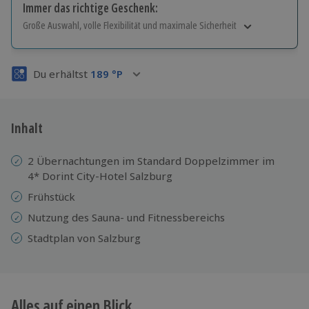
Immer das richtige Geschenk:
Große Auswahl, volle Flexibilität und maximale Sicherheit
Große Auswahl
Über 9.000 Erlebnisse.
Du erhältst
189
°P
Volle Flexibilität
Jeder Gutschein für alle Erlebnisse einlösbar.
Maximale Sicherheit
3 Jahre gültig & verlängerbar.
Inhalt
2 Übernachtungen im Standard Doppelzimmer im
4* Dorint City-Hotel Salzburg
Frühstück
Nutzung des Sauna- und Fitnessbereichs
Stadtplan von Salzburg
Alles auf einen Blick