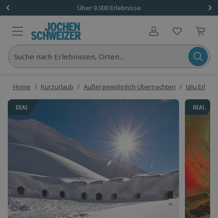
Über 9.000 Erlebnisse
Benutzerkonto
Suche nach Erlebnissen, Orten...
Home
/
Kurzurlaub
/
Außergewöhnlich Übernachten
/
Iglu Erlebn
DEAL
DEAL