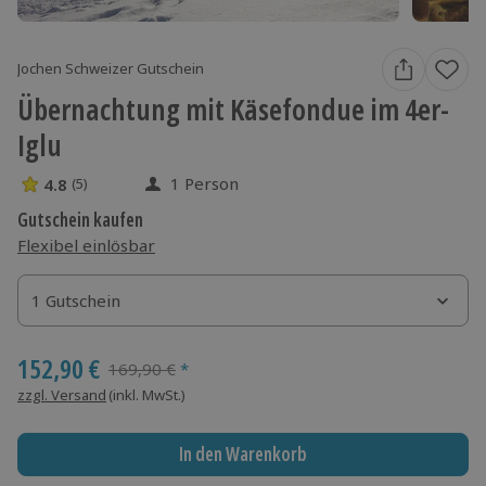
Jochen Schweizer Gutschein
Übernachtung mit Käsefondue im 4er-
Iglu
1 Person
4.8
(5)
4.8 Sterne von 5 aus 5 Bewertungen
Gutschein kaufen
Flexibel einlösbar
1 Gutschein
1 Gutschein
1 Gutschein
152,90 €
Streichpreis
169,90 €
*
zzgl. Versand
(inkl. MwSt.)
In den Warenkorb