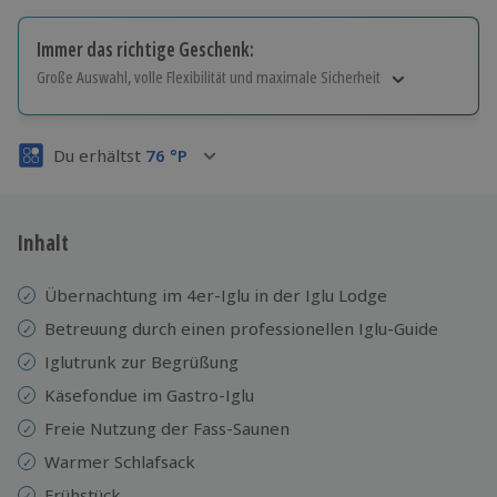
Immer das richtige Geschenk:
Große Auswahl, volle Flexibilität und maximale Sicherheit
Große Auswahl
Über 9.000 Erlebnisse.
Du erhältst
76
°P
Volle Flexibilität
Jeder Gutschein für alle Erlebnisse einlösbar.
Maximale Sicherheit
3 Jahre gültig & verlängerbar.
Inhalt
Übernachtung im 4er-Iglu in der Iglu Lodge
Betreuung durch einen professionellen Iglu-Guide
Iglutrunk zur Begrüßung
Käsefondue im Gastro-Iglu
Freie Nutzung der Fass-Saunen
Warmer Schlafsack
Frühstück