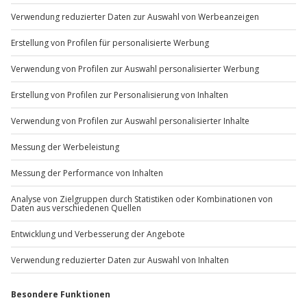
Du möchtest als Firma bestellen?
Sichere Dir attraktive Firmenkunden Vorteile.
+49 89 / 60 60 89 700
Mo-Fr: 9-17 Uhr
b2b@jochen-schweizer.de
www.b2b.jochen-schweizer.de/
Artikelnummer
:
21916
Andere Produkte entdecken