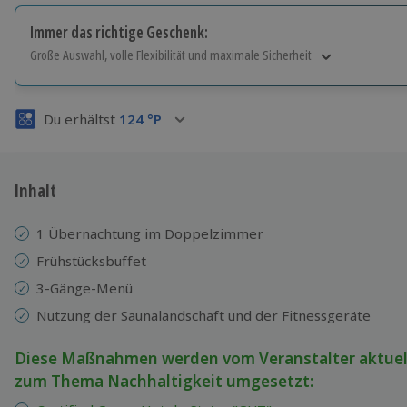
Immer das richtige Geschenk:
Große Auswahl, volle Flexibilität und maximale Sicherheit
Große Auswahl
Über 9.000 Erlebnisse.
Du erhältst
124
°P
Volle Flexibilität
Jeder Gutschein für alle Erlebnisse einlösbar.
Maximale Sicherheit
3 Jahre gültig & verlängerbar.
Inhalt
1 Übernachtung im Doppelzimmer
Frühstücksbuffet
3-Gänge-Menü
Nutzung der Saunalandschaft und der Fitnessgeräte
Diese Maßnahmen werden vom Veranstalter aktuel
zum Thema Nachhaltigkeit umgesetzt: