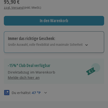
95,90 €
zzgl. Versand
(inkl. MwSt.)
In den Warenkorb
Immer das richtige Geschenk:
Große Auswahl, volle Flexibilität und maximale Sicherheit
Große Auswahl
Über 9.000 Erlebnisse.
Volle Flexibilität
-15%* Club Deal verfügbar
Jeder Gutschein für alle Erlebnisse einlösbar.
Direktabzug im Warenkorb
Maximale Sicherheit
Melde dich hier an
3 Jahre gültig & verlängerbar.
Du erhältst
47
°P