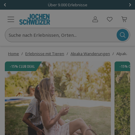
Über 9.000 Erlebnisse
Benutzerkonto
Suche nach Erlebnissen, Orten...
Home
/
Erlebnisse mit Tieren
/
Alpaka Wanderungen
/
Alpaka Pic
-15% CLUB DEAL
-15% CLU