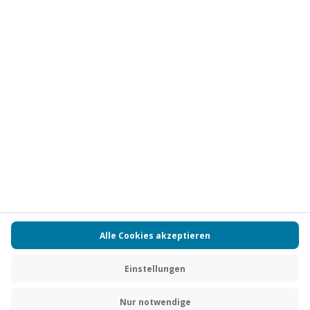
Vertrag widerrufen
FAQs
Kontakt
Zahlungsarten
Über uns
Magazin
Jobs
Partnerprogramm
PAYBACK
Versand und Lieferung
Presse
AGB
Cookie Einstellungen
Datenschutz
Nutzungsbedingungen
Online-Marktplatz
Barrierefreiheit
Grounding Page
Compliance
Impressum
RECHNUNG