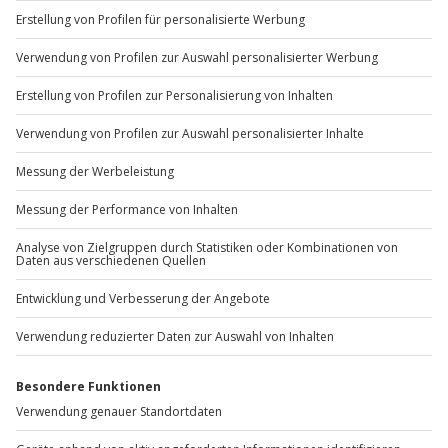
+49 89 / 60 60 89 700
Mo-Fr: 9-17 Uhr
b2b@jochen-schweizer.de
www.b2b.jochen-schweizer.de/
Artikelnummer
:
63901
Andere Produkte entdecken
-15% CLUB DEAL