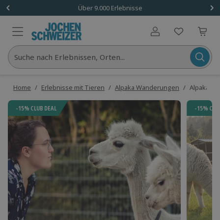
Über 9.000 Erlebnisse
Benutzerkonto
Suche nach Erlebnissen, Orten...
Home
/
Erlebnisse mit Tieren
/
Alpaka Wanderungen
/
Alpaka Wa
-15% CLUB DEAL
-15% CLU