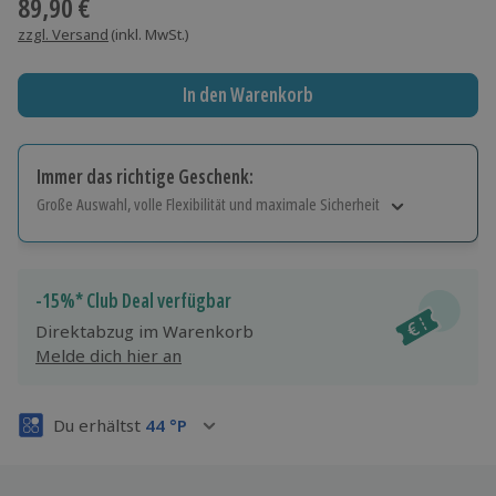
89,90 €
zzgl. Versand
(inkl. MwSt.)
In den Warenkorb
Immer das richtige Geschenk:
Große Auswahl, volle Flexibilität und maximale Sicherheit
Große Auswahl
Über 9.000 Erlebnisse.
Volle Flexibilität
-15%* Club Deal verfügbar
Jeder Gutschein für alle Erlebnisse einlösbar.
Direktabzug im Warenkorb
Maximale Sicherheit
Melde dich hier an
3 Jahre gültig & verlängerbar.
Du erhältst
44
°P