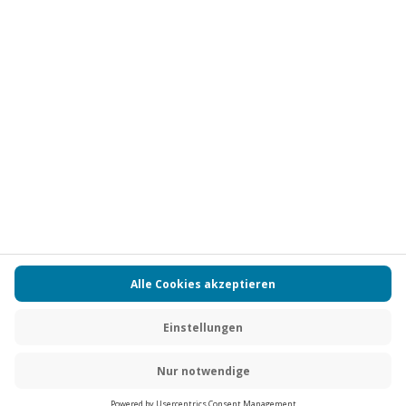
Vertrag widerrufen
FAQs
Kontakt
Zahlungsarten
Über uns
Magazin
Jobs
Partnerprogramm
PAYBACK
Versand und Lieferung
Presse
AGB
Cookie Einstellungen
Datenschutz
Nutzungsbedingungen
Online-Marktplatz
Barrierefreiheit
Grounding Page
Compliance
Impressum
RECHNUNG