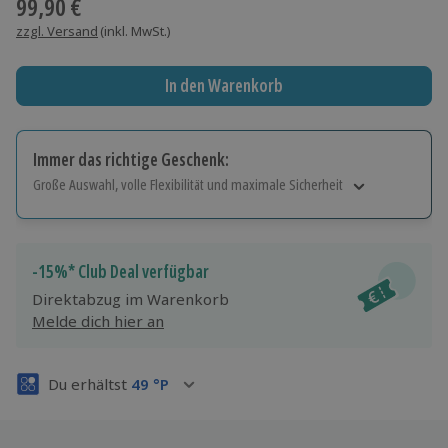
99,90 €
zzgl. Versand
(inkl. MwSt.)
In den Warenkorb
Immer das richtige Geschenk:
Große Auswahl, volle Flexibilität und maximale Sicherheit
Große Auswahl
Über 9.000 Erlebnisse.
Volle Flexibilität
-15%* Club Deal verfügbar
Jeder Gutschein für alle Erlebnisse einlösbar.
Direktabzug im Warenkorb
Maximale Sicherheit
Melde dich hier an
3 Jahre gültig & verlängerbar.
Du erhältst
49
°P