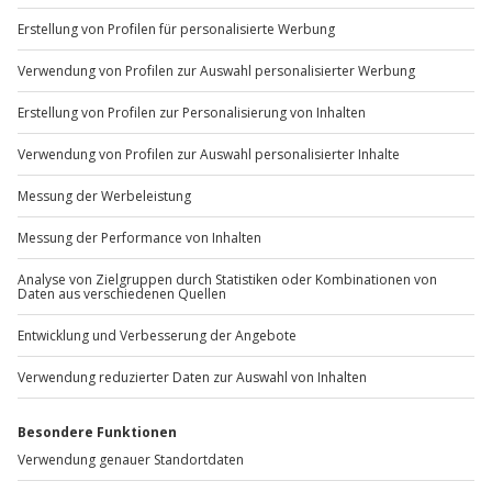
+49 89 / 60 60 89 700
Mo-Fr: 9-17 Uhr
b2b@jochen-schweizer.de
www.b2b.jochen-schweizer.de/
Artikelnummer
:
45703
Andere Produkte entdecken
-15% CLUB DEAL
-15% CLUB DEAL