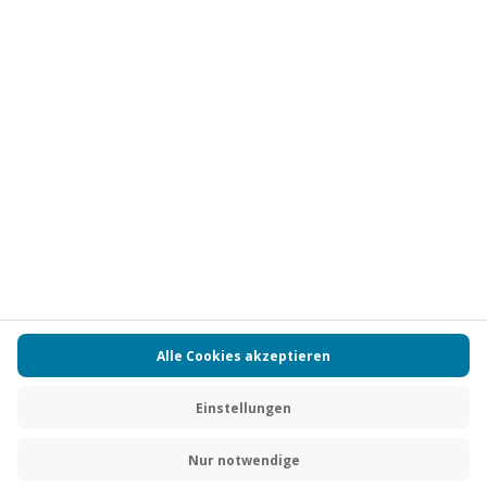
Vertrag widerrufen
FAQs
Kontakt
Zahlungsarten
Über uns
Magazin
Jobs
Partnerprogramm
PAYBACK
Versand und Lieferung
Presse
AGB
Cookie Einstellungen
Datenschutz
Nutzungsbedingungen
Online-Marktplatz
Barrierefreiheit
Grounding Page
Compliance
Impressum
RECHNUNG