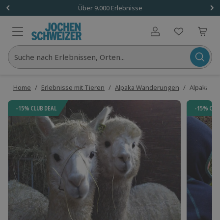
Über 9.000 Erlebnisse
Benutzerkonto
Suche nach Erlebnissen, Orten...
Home
/
Erlebnisse mit Tieren
/
Alpaka Wanderungen
/
Alpaka Sp
-15% CLUB DEAL
-15% CLU