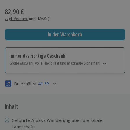
Wähle im nächsten Schritt einen Termin aus
82,90 €
zzgl. Versand
(inkl. MwSt.)
In den Warenkorb
Immer das richtige Geschenk:
Große Auswahl, volle Flexibilität und maximale Sicherheit
Große Auswahl
Über 9.000 Erlebnisse.
Du erhältst
41
°P
Volle Flexibilität
Jeder Gutschein für alle Erlebnisse einlösbar.
Maximale Sicherheit
3 Jahre gültig & verlängerbar.
Inhalt
Geführte Alpaka Wanderung über die lokale
Landschaft