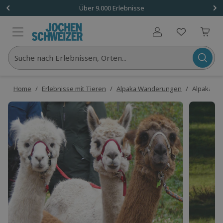
Über 9.000 Erlebnisse
Benutzerkonto
Suche nach Erlebnissen, Orten...
Home
/
Erlebnisse mit Tieren
/
Alpaka Wanderungen
/
Alpaka Wa